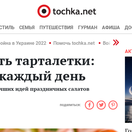
СТИЛЬ
СЕМЬЯ
ПУТЕШЕСТВИЯ
ГУРМАН
АФИША
ДО
ойна в Украине 2022
Помочь tochka.net
Война в Укр
АК
ь тарталетки:
 каждый день
учших идей праздничных салатов
поделиться:
Го