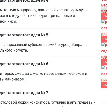
для тарталеток: идея № 4
м тертую моцареллу, давленый чеснок, чуть-чуть
жи в каждую из них по две–три вареные и
S
ной икры.
для тарталеток: идея № 5
S
вь нарезанный кубиком свежий огурец. Заправь
льного йогурта.
S
для тарталеток: идея № 6
й терке, смешай с мелко нарезанным чесноком и
вь майонезом.
S
для тарталеток: идея № 7
 столовой ложки конфитюра (отлично взять грушевый,