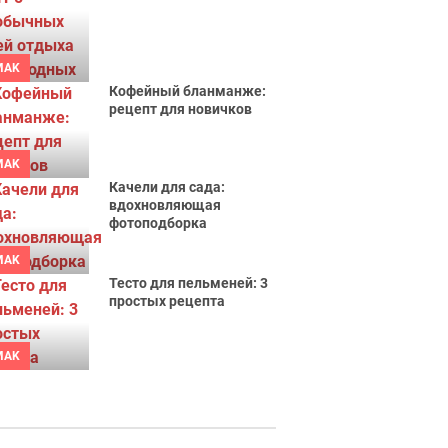
MAK
Кофейный бланманже:
рецепт для новичков
MAK
Качели для сада:
вдохновляющая
фотоподборка
MAK
Тесто для пельменей: 3
простых рецепта
MAK