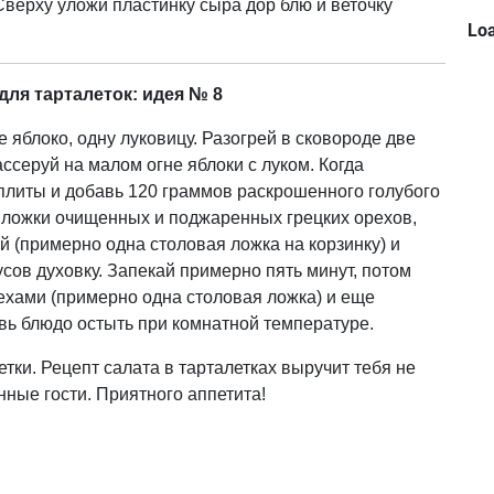
верху уложи пластинку сыра дор блю и веточку
Loa
для тарталеток: идея № 8
 яблоко, одну луковицу. Разогрей в сковороде две
ссеруй на малом огне яблоки с луком. Когда
 плиты и добавь 120 граммов раскрошенного голубого
е ложки очищенных и поджаренных грецких орехов,
й (примерно одна столовая ложка на корзинку) и
усов духовку. Запекай примерно пять минут, потом
хами (примерно одна столовая ложка) и еще
вь блюдо остыть при комнатной температуре.
тки. Рецепт салата в тарталетках выручит тебя не
нные гости. Приятного аппетита!