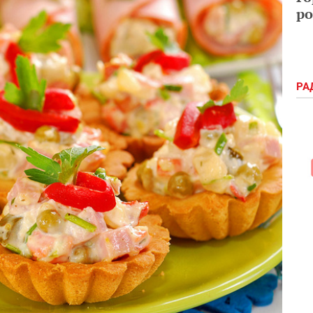
ро
РА