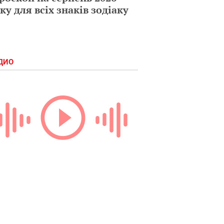
ку для всіх знаків зодіаку
ДИО