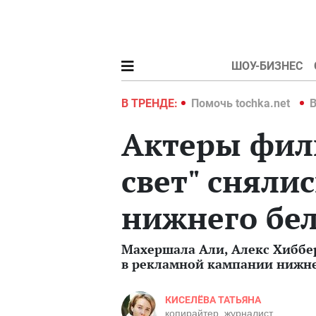
ШОУ-БИЗНЕС
hka.net
Война в Украине 2022
В ТРЕНДЕ:
Помочь tochka.net
В
Актеры фил
свет" сняли
нижнего бель
Махершала Али, Алекс Хиббер
в рекламной кампании нижнег
КИСЕЛЁВА ТАТЬЯНА
копирайтер, журналист