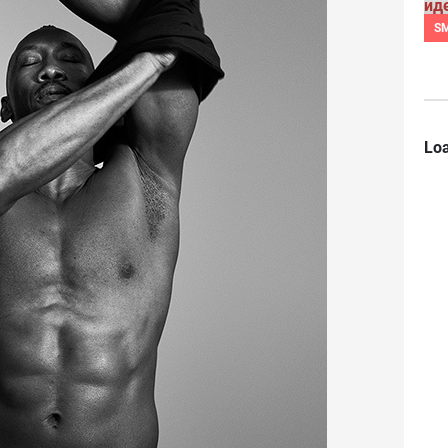
S
Loa