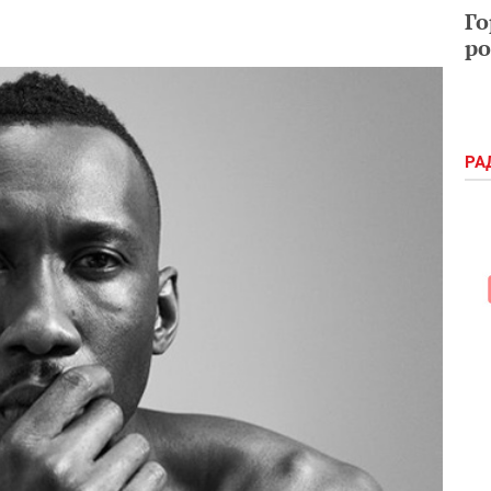
Го
ро
РА