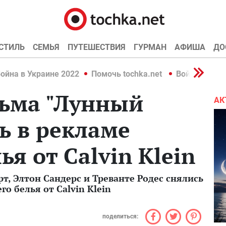
СТИЛЬ
СЕМЬЯ
ПУТЕШЕСТВИЯ
ГУРМАН
АФИША
ДО
ойна в Украине 2022
Помочь tochka.net
Война в Укр
ьма "Лунный
АК
сь в рекламе
я от Calvin Klein
т, Элтон Сандерс и Треванте Родес снялись
о белья от Calvin Klein
поделиться: