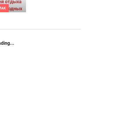
MAK
ding...