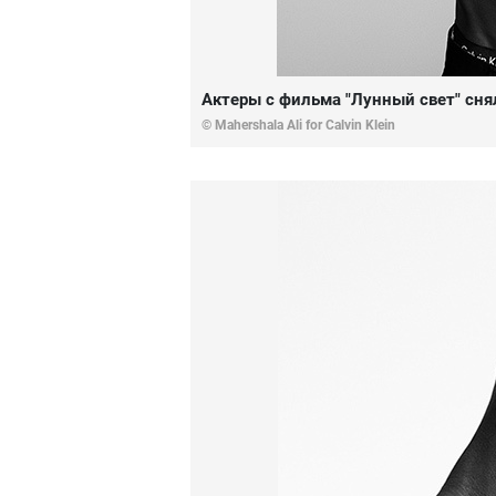
Актеры с фильма "Лунный свет" снял
© Mahershala Ali for Calvin Klein