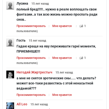
Лусина
15 лет
назад
полный бред!!!!!.. нужно в реале воплощать свои
фантазии..а так всю жизнь можно проспать ради
снов..
Прокомментировать
Мне нравится
(
1
пользователю
)
Гость
15 лет
назад
Гадаю краще на яву переживати гарні моменти,
ПРИЄМНІШЕ!!!
Прокомментировать
Мне нравится
(
1
пользователю
)
Негодяй Жиртрестыч
15 лет
назад
а мне не снятся эротические сны..... что делать?
может все-таки развестись с этой ненасытной
ведьмой???
Прокомментировать
Мне нравится
All Leo
15 лет
назад