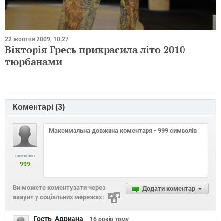
22 жовтня 2009, 10:27
Вікторія Гресь прикрасила літо 2010
тюрбанами
Коментарі (
3
)
символів
999
Ви можете коментувати через
Додати коментар
акаунт у соціальних мережах:
Гость_Адриана
16 років
тому