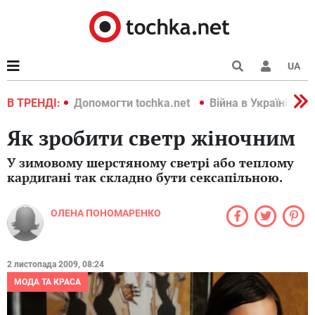
UA
країні 2022
В ТРЕНДІ:
Допомогти tochka.net
Війна в Україні 202
Як зробити светр жіночним
У зимовому шерстяному светрі або теплому
кардигані так складно бути сексапільною.
ОЛЕНА ПОНОМАРЕНКО
2 листопада 2009, 08:24
МОДА ТА КРАСА