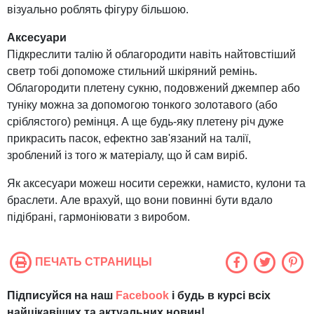
візуально роблять фігуру більшою.
Аксесуари
Підкреслити талію й облагородити навіть найтовстіший
светр тобі допоможе стильний шкіряний ремінь.
Облагородити плетену сукню, подовжений джемпер або
туніку можна за допомогою тонкого золотавого (або
сріблястого) ремінця. А ще будь-яку плетену річ дуже
прикрасить пасок, ефектно зав'язаний на талії,
зроблений із того ж матеріалу, що й сам виріб.
Як аксесуари можеш носити сережки, намисто, кулони та
браслети. Але врахуй, що вони повинні бути вдало
підібрані, гармоніювати з виробом.
ПЕЧАТЬ СТРАНИЦЫ
Підписуйся на наш
Facebook
і будь в курсі всіх
найцікавіших та актуальних новин!