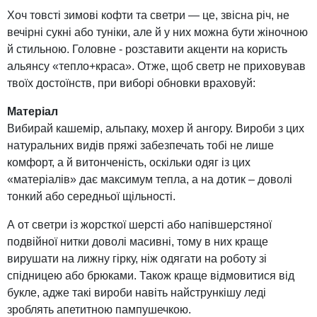
Хоч товсті зимові кофти та светри — це, звісна річ, не
вечірні сукні або туніки, але й у них можна бути жіночною
й стильною. Головне - розставити акценти на користь
альянсу «тепло+краса». Отже, щоб светр не приховував
твоїх достоїнств, при виборі обновки враховуй:
Матеріал
Вибирай кашемір, альпаку, мохер й ангору. Вироби з цих
натуральних видів пряжі забезпечать тобі не лише
комфорт, а й витонченість, оскільки одяг із цих
«матеріалів» дає максимум тепла, а на дотик – доволі
тонкий або середньої щільності.
А от светри із жорсткої шерсті або напівшерстяної
подвійної нитки доволі масивні, тому в них краще
вирушати на лижну гірку, ніж одягати на роботу зі
спідницею або брюками. Також краще відмовитися від
букле, адже такі вироби навіть найстрункішу леді
зроблять апетитною пампушечкою.