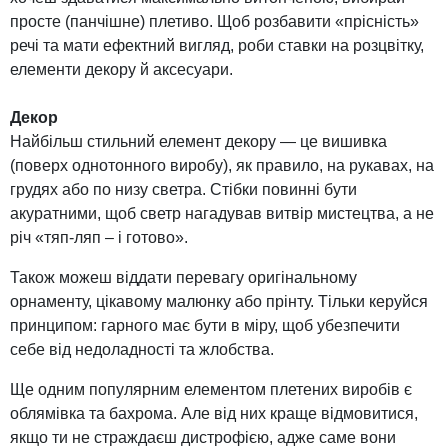
просте (панчішне) плетиво. Щоб розбавити «прісність»
речі та мати ефектний вигляд, роби ставки на розцвітку,
елементи декору й аксесуари.
Декор
Найбільш стильний елемент декору — це вишивка
(поверх однотонного виробу), як правило, на рукавах, на
грудях або по низу светра. Стібки повинні бути
акуратними, щоб светр нагадував витвір мистецтва, а не
річ «тяп-ляп – і готово».
Також можеш віддати перевагу оригінальному
орнаменту, цікавому малюнку або прінту. Тільки керуйся
принципом: гарного має бути в міру, щоб убезпечити
себе від недоладності та жлобства.
Ще одним популярним елементом плетених виробів є
облямівка та бахрома. Але від них краще відмовитися,
якщо ти не страждаєш дистрофією, адже саме вони