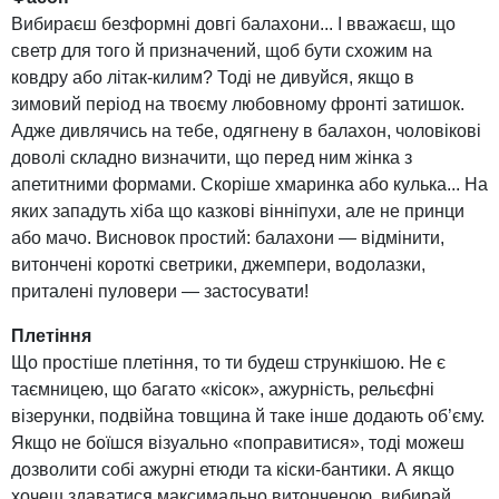
Вибираєш безформні довгі балахони... І вважаєш, що
светр для того й призначений, щоб бути схожим на
ковдру або літак-килим? Тоді не дивуйся, якщо в
зимовий період на твоєму любовному фронті затишок.
Адже дивлячись на тебе, одягнену в балахон, чоловікові
доволі складно визначити, що перед ним жінка з
апетитними формами. Скоріше хмаринка або кулька... На
яких западуть хіба що казкові вінніпухи, але не принци
або мачо. Висновок простий: балахони — відмінити,
витончені короткі светрики, джемпери, водолазки,
приталені пуловери — застосувати!
Плетіння
Що простіше плетіння, то ти будеш стрункішою. Не є
таємницею, що багато «кісок», ажурність, рельєфні
візерунки, подвійна товщина й таке інше додають об’єму.
Якщо не боїшся візуально «поправитися», тоді можеш
дозволити собі ажурні етюди та кіски-бантики. А якщо
хочеш здаватися максимально витонченою, вибирай