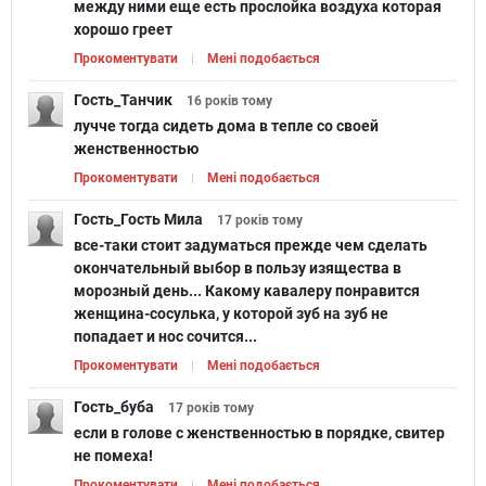
между ними еще есть прослойка воздуха которая
хорошо греет
Прокоментувати
Мені подобається
Гость_Танчик
16 років
тому
лучче тогда сидеть дома в тепле со своей
женственностью
Прокоментувати
Мені подобається
Гость_Гость Мила
17 років
тому
все-таки стоит задуматься прежде чем сделать
окончательный выбор в пользу изящества в
морозный день... Какому кавалеру понравится
женщина-сосулька, у которой зуб на зуб не
попадает и нос сочится...
Прокоментувати
Мені подобається
Гость_буба
17 років
тому
если в голове с женственностью в порядке, свитер
не помеха!
Прокоментувати
Мені подобається