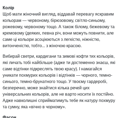
Колір
Щоб мати жіночний вигляд, віддавай перевагу яскравим
кольорам — червоному, бірюзовому, світло-синьому,
рожевому, червоному тощо. А також білому, бежевому та
кремовому (деяких, певна річ, вони можуть повнити, але
саме ці кольори асоціюються з легкістю, ніжністю,
витонченістю, тобто... з жіночою красою.
Вибирай светри, кардигани та зимові кофти тих кольорів,
які личать тобі найбільше (адже ти достеменно знаєш, які
саме відтінки підкреслять твою красу). І намагайся
уникати похмурих кольорів і відтінків — чорного, темно-
синього, темно-брунатного тощо. У твоєму гардеробі,
безперечно, може знайтися кілька речей цих
універсальних кольорів, але не варто носити їх постійно.
Адже навколишні сприйматимуть тебе як натуру похмуру
та сумну, яка «вічно в чорному».
Фасон