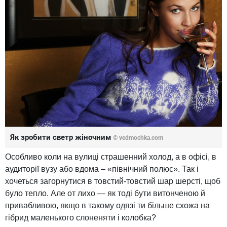
Як зробити светр жіночним
© vedmochka.com
Особливо коли на вулиці страшенний холод, а в офісі, в
аудиторії вузу або вдома – «північний полюс». Так і
хочеться загорнутися в товстий-товстий шар шерсті, щоб
було тепло. Але от лихо — як тоді бути витонченою й
привабливою, якщо в такому одязі ти більше схожа на
гібрид маленького слоненяти і колобка?