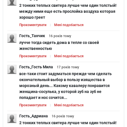
2 тонких теплых свитера лучше чем один толстый!
между ними еще есть прослойка воздуха которая
хорошо греет
Прокоментувати
Мені подобається
Гость_Танчик
16 років
тому
лучче тогда сидеть дома в тепле со своей
женственностью
Прокоментувати
Мені подобається
Гость_Гость Мила
17 років
тому
все-таки стоит задуматься прежде чем сделать
окончательный выбор в пользу изящества в
морозный день... Какому кавалеру понравится
женщина-сосулька, у которой зуб на зуб не
попадает и нос сочится...
Прокоментувати
Мені подобається
Гость_Адриана
16 років
тому
2 тонких теплых свитера лучше чем один толстый!