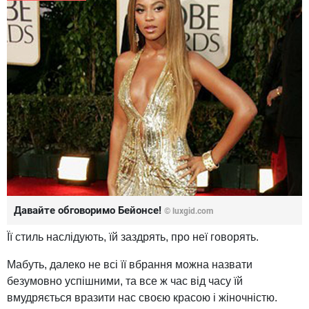
Давайте обговоримо Бейонсе!
© luxgid.com
Її стиль наслідують, їй заздрять, про неї говорять.
Мабуть, далеко не всі її вбрання можна назвати
безумовно успішними, та все ж час від часу їй
вмудряється вразити нас своєю красою і жіночністю.