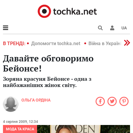
UA
країні 2022
В ТРЕНДІ:
Допомогти tochka.net
Війна в Україні 202
Давайте обговоримо
Бейонсе!
Зоряна красуня Бейонсе - одна з
найбажаніших жінок світу.
ОЛЬГА ОРДІНА
4 серпня 2009, 12:34
МОДА ТА КРАСА