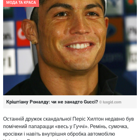
МОДА ТА КРАСА
Кріштіану Роналду: чи не занадто Gucci?
© luxgid.com
Останній дружок скандальної Періс Хилтон недавно був
помічений папарацци «весь у Гуччі». Ремінь, сумочка,
кросівки і навіть внутрішня обробка автомобілю