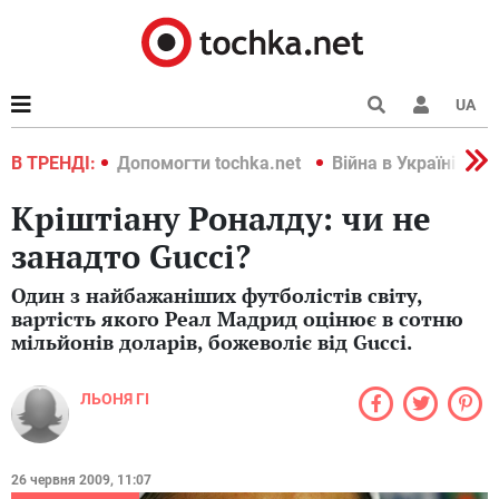
UA
країні 2022
В ТРЕНДІ:
Допомогти tochka.net
Війна в Україні 202
Кріштіану Роналду: чи не
занадто Gucci?
Один з найбажаніших футболістів світу,
вартість якого Реал Мадрид оцінює в сотню
мільйонів доларів, божеволіє від Gucci.
ЛЬОНЯ ГІ
26 червня 2009, 11:07