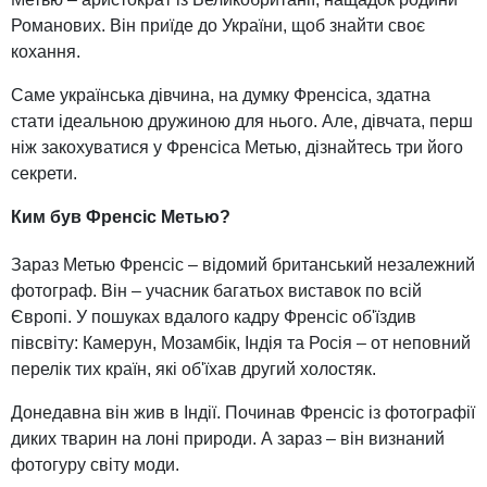
Романових. Він приїде до України, щоб знайти своє
кохання.
Саме українська дівчина, на думку Френсіса, здатна
стати ідеальною дружиною для нього. Але, дівчата, перш
ніж закохуватися у Френсіса Метью, дізнайтесь три його
секрети.
Ким був Френсіс Метью?
Зараз Метью Френсіс – відомий британський незалежний
фотограф. Він – учасник багатьох виставок по всій
Європі. У пошуках вдалого кадру Френсіс об'їздив
півсвіту: Камерун, Мозамбік, Індія та Росія – от неповний
перелік тих країн, які об'їхав другий холостяк.
Донедавна він жив в Індії. Починав Френсіс із фотографії
диких тварин на лоні природи. А зараз – він визнаний
фотогуру світу моди.