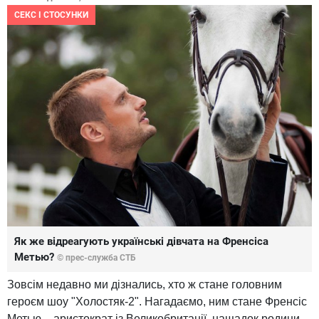
СЕКС І СТОСУНКИ
Як же відреагують українські дівчата на Френсіса
Метью?
© прес-служба СТБ
Зовсім недавно ми дізнались, хто ж стане головним
героєм шоу "Холостяк-2". Нагадаємо, ним стане Френсіс
Метью – аристократ із Великобританії, нащадок родини