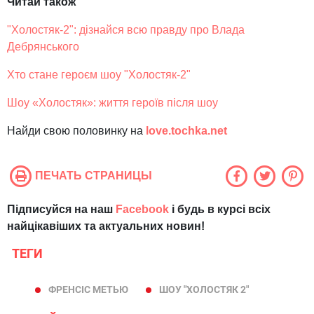
Читай також
"Холостяк-2": дізнайся всю правду про Влада
Дебрянського
Хто стане героєм шоу "Холостяк-2"
Шоу «Холостяк»: життя героїв після шоу
Найди свою половинку на
love.tochka.net
ПЕЧАТЬ СТРАНИЦЫ
Підписуйся на наш
Facebook
і будь в курсі всіх
найцікавіших та актуальних новин!
ТЕГИ
ФРЕНСІС МЕТЬЮ
ШОУ "ХОЛОСТЯК 2"