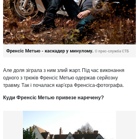
Френсіс Метью - каскадер у минулому.
© прес-служба СТБ
Але доля зіграла з ним злий жарт. Під час виконання
одного з трюків Френсіс Метью одержав серйозну
травму. Так і почалася кар'єра Френсіса-фотографа.
Куди Френсіс Метью привезе наречену?