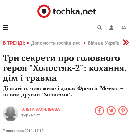
UA
країні 2022
В ТРЕНДІ:
Допомогти tochka.net
Війна в Україні 202
Три секрети про головного
героя "Холостяк-2": кохання,
дім і травма
Дізнайся, чим живе і дихає Френсіс Метью –
новий другий "Холостяк".
ОЛЬГА ВАСИЛЬЄВА
журналіст
7 листопада 2011, 17:10