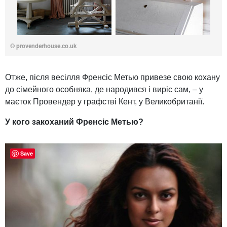
© provenderhouse.co.uk
Отже, після весілля Френсіс Метью привезе свою кохану
до сімейного особняка, де народився і виріс сам, – у
маєток Провендер у графстві Кент, у Великобританії.
У кого закоханий Френсіс Метью?
Save