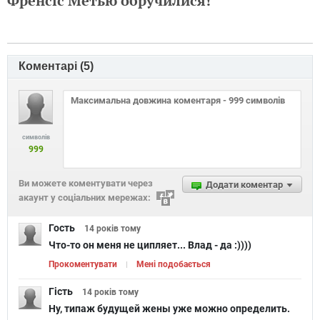
Френсіс Метью обручилися!
Коментарі (
5
)
символів
999
Ви можете коментувати через
Додати коментар
акаунт у соціальних мережах:
Гость
14 років
тому
Что-то он меня не ципляет... Влад - да :))))
Прокоментувати
Мені подобається
Гість
14 років
тому
Ну, типаж будущей жены уже можно определить.