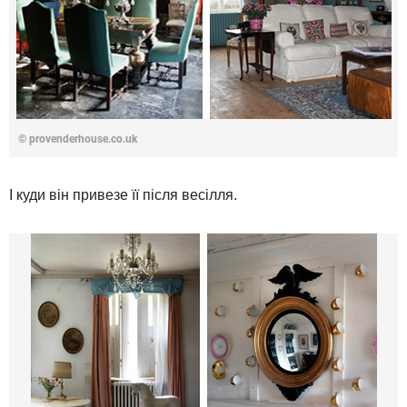
© provenderhouse.co.uk
І куди він привезе її після весілля.