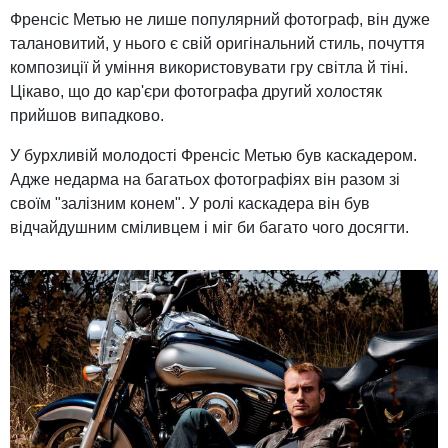
Френсіс Метью не лише популярний фотограф, він дуже
талановитий, у нього є свій оригінальний стиль, почуття
композиції й уміння використовувати гру світла й тіні.
Цікаво, що до кар'єри фотографа другий холостяк
прийшов випадково.
У бурхливій молодості Френсіс Метью був каскадером.
Адже недарма на багатьох фотографіях він разом зі
своїм "залізним конем". У ролі каскадера він був
відчайдушним сміливцем і міг би багато чого досягти.