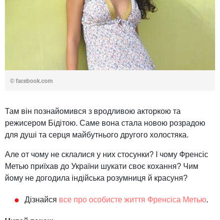
© facebook.com
Там він познайомився з вродливою акторкою та
режисером Бідітою. Саме вона стала новою розрадою
для душі та серця майбутнього другого холостяка.
Але от чому не склалися у них стосунки? І чому Френсіс
Метью приїхав до України шукати своє кохання? Чим
йому не догодила індійська розумниця й красуня?
Дізнайся
все про особисте життя Френсіса Метью
.