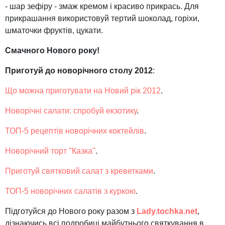
- шар зефіру - змаж кремом і красиво прикрась. Для
прикрашання використовуй тертий шоколад, горіхи,
шматочки фруктів, цукати.
Смачного Нового року!
Приготуй до новорічного столу 2012
:
Що можна приготувати на Новий рік 2012
.
Новорічні салати: спробуй екзотику
.
ТОП-5 рецептів новорічних коктейлів
.
Новорічний торт "Казка"
.
Приготуй святковий салат з креветками
.
ТОП-5 новорічних салатів з куркою
.
Підготуйся до Нового року разом з
Lady.tochka.net
,
дізнаючись всі подробиці майбутнього святкування в