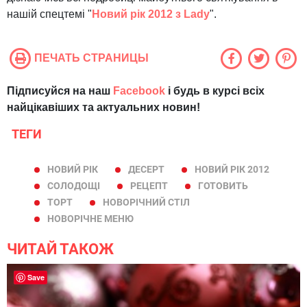
нашій спецтемі "
Новий рік 2012 з Lady
".
ПЕЧАТЬ СТРАНИЦЫ
Підписуйся на наш
Facebook
і будь в курсі всіх
найцікавіших та актуальних новин!
ТЕГИ
НОВИЙ РІК
ДЕСЕРТ
НОВИЙ РІК 2012
СОЛОДОЩІ
РЕЦЕПТ
ГОТОВИТЬ
ТОРТ
НОВОРІЧНИЙ СТІЛ
НОВОРІЧНЕ МЕНЮ
ЧИТАЙ ТАКОЖ
Save