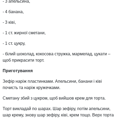
- 3 апельсина,
- 4 банана,
- 3 ківі,
- 1 ст. жирної сметани,
- 1 ст. цукру,
- білий шоколад, кокосова стружка, мармелад, цукати –
щоб прикрасити торт.
Приготування
Зефір наріж пластинками. Апельсини, банани і ківі
почисть та наріж кружечками.
Сметану збий з цукром, щоб вийшов крем для торта.
Торт викладай по шарах. Шар зефіру, потім апельсини,
шар крему, знову шар зефіру, ківі, крем тощо. Верх торта