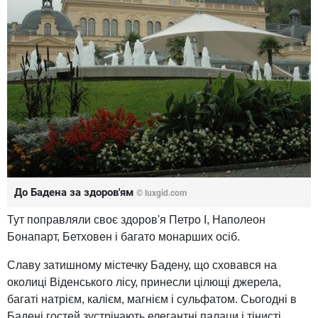
До Бадена за здоров'ям
© luxgid.com
Тут поправляли своє здоров'я Петро I, Наполеон
Бонапарт, Бетховен і багато монарших осіб.
Славу затишному містечку Бадену, що сховався на
околиці Віденського лісу, принесли цілющі джерела,
багаті натрієм, калієм, магнієм і сульфатом. Сьогодні в
Бадені гостей зустрічають елегантні палаци і тінисті