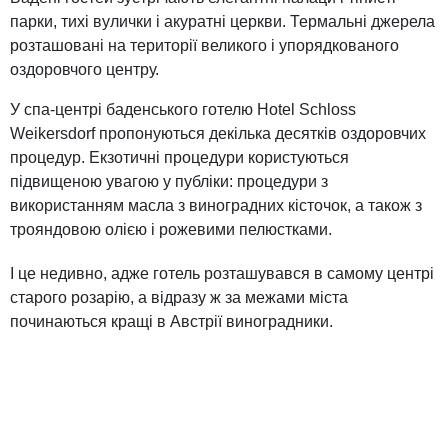
парки, тихі вулички і акуратні церкви. Термальні джерела
розташовані на території великого і упорядкованого
оздоровчого центру.
У спа-центрі баденського готелю Hotel Schloss
Weikersdorf пропонуються декілька десятків оздоровчих
процедур. Екзотичні процедури користуються
підвищеною увагою у публіки: процедури з
використанням масла з виноградних кісточок, а також з
трояндовою олією і рожевими пелюстками.
І це недивно, адже готель розташувався в самому центрі
старого розарію, а відразу ж за межами міста
починаються кращі в Австрії виноградники.