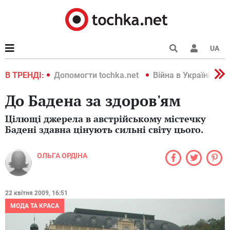
UA
країні 2022
В ТРЕНДІ:
Допомогти tochka.net
Війна в Україні 202
До Бадена за здоров'ям
Цілющі джерела в австрійському містечку
Бадені здавна цінують сильні світу цього.
ОЛЬГА ОРДІНА
22 квітня 2009, 16:51
МОДА ТА КРАСА