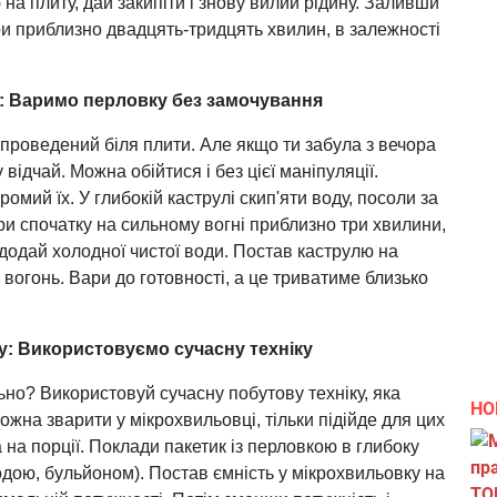
 на плиту, дай закипіти і знову вилий рідину. Заливши
ри приблизно двадцять-тридцять хвилин, в залежності
: Варимо перловку без замочування
проведений біля плити. Але якщо ти забула з вечора
відчай. Можна обійтися і без цієї маніпуляції.
омий їх. У глибокій каструлі скип'яти воду, посоли за
ари спочатку на сильному вогні приблизно три хвилини,
 додай холодної чистої води. Постав каструлю на
 вогонь. Вари до готовності, а це триватиме близько
у: Використовуємо сучасну техніку
но? Використовуй сучасну побутову техніку, яка
НО
 можна зварити у мікрохвильовці, тільки підійде для цих
 на порції. Поклади пакетик із перловкою в глибоку
одою, бульйоном). Постав ємність у мікрохвильовку на