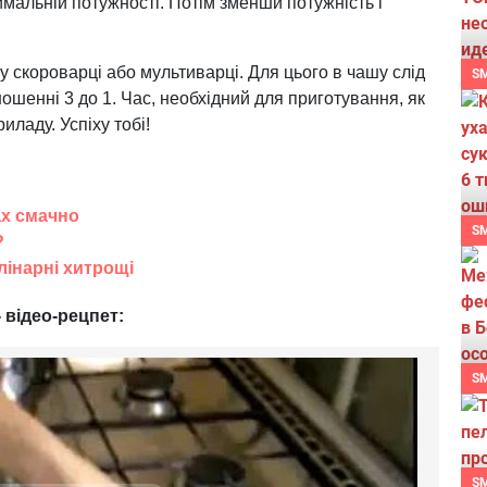
мальній потужності. Потім зменши потужність і
 скороварці або мультиварці. Для цього в чашу слід
S
ношенні 3 до 1. Час, необхідний для приготування, як
иладу. Успіху тобі!
ах смачно
S
?
лінарні хитрощі
 відео-рецпет:
S
S