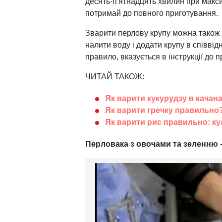
десять-п'ятнадцять хвилин при макси
потримай до повного приготування.
Зварити перлову крупу можна також у
налити воду і додати крупу в співвід
правило, вказується в інструкції до пр
ЧИТАЙ ТАКОЖ:
Як варити кукурудзу в качан
Як варити гречку правильно
Як варити рис правильно: ку
Перловака з овочами та зеленню -