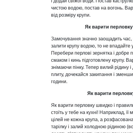
і додай свіжої води. Постав каструлю
чистою водою, постав на вогонь. Ва
від розміру крупи.
Як варити перловку
Замочування значно заощадить час, 
залити крупу водою, то не впадайте у 
Перебери перлові зернятка і добре пр
смаком і кинь підготовлену крупу. В
знімаючи пінку. Тепер вилий рідину і
плиту, дочекайся закипання і зменши
години.
Як варити перловк
Як варити перловку швидко і правиль
стоїть у тебе на кухні! Наприклад, її
цілей не кожна крупа, а розфасована
тарілку і залий холодною рідиною (в