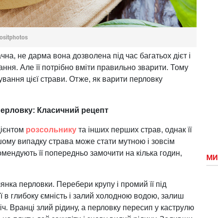
ositphotos
чна, не дарма вона дозволена під час багатьох дієт і
ння. Але її потрібно вміти правильно зварити. Тому
ування цієї страви. Отже, як варити перловку
перловку: Класичний рецепт
дієнтом
розсольнику
та інших перших страв, однак її
шому випадку страва може стати мутною і зовсім
мендують її попередньо замочити на кілька годин,
МИ
лянка перловки. Перебери крупу і промий її під
 в глибоку ємність і залий холодною водою, залиш
ніч. Вранці злий рідину, а перловку пересип у каструлю