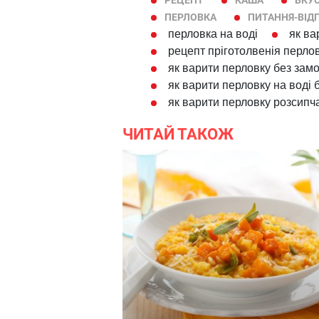
РЕЦЕПТ
КАША
ВКУ
ПЕРЛОВКА
ПИТАННЯ-ВІД
перловка на воді
як ва
рецепт пріготолвенія перлов
як варити перловку без зам
як варити перловку на воді
як варити перловку розсипч
ЧИТАЙ ТАКОЖ