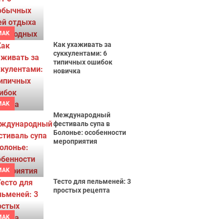
MAK
Как ухаживать за
суккулентами: 6
типичных ошибок
новичка
MAK
Международный
фестиваль супа в
Болонье: особенности
мероприятия
MAK
Тесто для пельменей: 3
простых рецепта
MAK