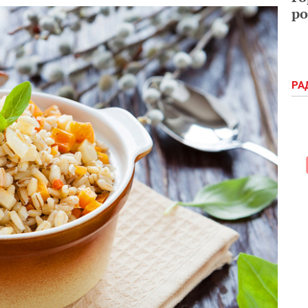
ро
РА