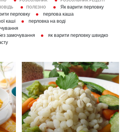
СНО
РОЗСОЛЬНИК
РОЗСОЛЬНИК РЕЦЕПТ
Як варити перловку
ПОВІДЬ
ПОЛЕЗНО
рити перловку
перлова каша
ої каші
перловка на воді
очування
 без замочування
як варити перловку швидко
асту