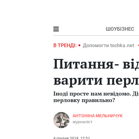
ШОУБІЗНЕС
ochka.net
Війна в Україні 2022
В ТРЕНДІ:
Допомогти tochka.net
Питання- ві
варити перл
Іноді просте нам невідомо. Д
перловку правильно?
АНТОНІНА МЕЛЬНИЧУК
журналіст
4 грудня 2018, 12:51