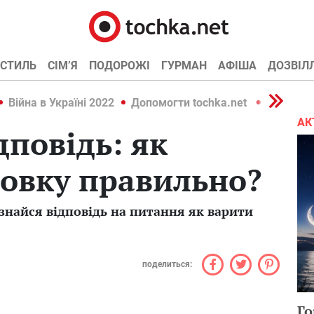
СТИЛЬ
СІМ’Я
ПОДОРОЖІ
ГУРМАН
АФІША
ДОЗВІЛ
Війна в Україні 2022
Допомогти tochka.net
Війна в У
АК
дповідь: як
овку правильно?
ізнайся відповідь на питання як варити
поделиться:
Го