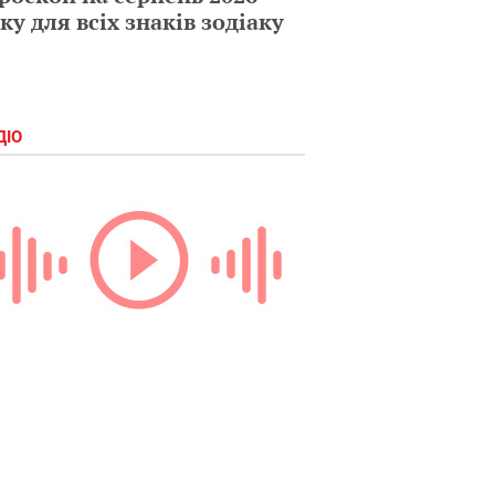
ку для всіх знаків зодіаку
ДІО