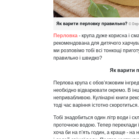
Як варити перловку правильно?
© Dep
Перловка
- крупа дуже корисна і сма
рекомендована для дитячого харчува
ми розповімо тобі всі тонкощі пригот
правильно і швидко?
Як варити 
Перлова крупа є обов'язковим інгре
необхідно відварювати окремо. В ін
непривабливою. Кулінарні книги реко
тоді час варіння істотно скоротиться.
Тобі знадобиться один літр води і ск
проточною водою. Тепер переклади її
хоча би на п'ять годин, а краще - на 