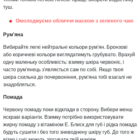
туш.
Омолоджуємо обличчя маскою з зеленого чаю
Рум'яна
Вибирайте легкі нейтральні кольори рум'ян. Бронзові
або коричневі кольори виглядатимуть грубувато. Врахуй
одну маленьку особливість: взимку шкіра червоніє, і
часто рум'янець з'являється сам по собі. Якщо твоя
шкіра схильна до почервоніння, рум'яна тобі взагалі не
знадобляться.
Помада
Червону помаду поки відклади в сторону. Вибери менш
яскраві варіанти. Взимку потрібно використовувати
жирну помаду з вітаміном Е. Блиск для губ і рідка помада
будуть сушити і без того зневоднену шкіру губ. До того ж
вітер і сніг можуть зіпсувати твій макіяж.