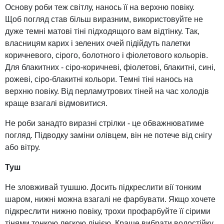
Основу роби теж світлу, нанось її на верхню повіку.
Щоб погляд став більш виразним, використовуйте не
дуже темні матові тіні підходящого вам відтінку. Так,
власницям карих і зелених очей підійдуть палетки
коричневого, сірого, болотного і фіолетового кольорів.
Для блакитних - сіро-коричневі, фіолетові, блакитні, сині,
рожеві, сіро-блакитні кольори. Темні тіні нанось на
верхню повіку. Від перламутрових тіней на час холодів
краще взагалі відмовитися.
Не роби занадто виразні стрілки - це обважнюватиме
погляд. Підводку заміни олівцем, він не потече від снігу
або вітру.
Туш
Не зловживай тушшю. Досить підкреслити вії тонким
шаром, нижні можна взагалі не фарбувати. Якщо хочете
підкреслити нижню повіку, трохи профарбуйте її сірими
тінями тонкою легкою лінією. Краще вибрати водостійку