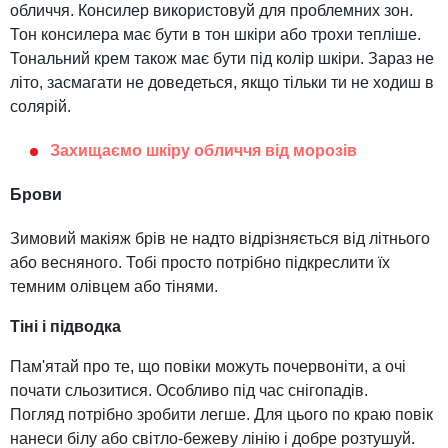
обличчя. Консилер використовуй для проблемних зон.
Тон консилера має бути в тон шкіри або трохи тепліше.
Тональний крем також має бути під колір шкіри. Зараз не
літо, засмагати не доведеться, якщо тільки ти не ходиш в
солярій.
Захищаємо шкіру обличчя від морозів
Брови
Зимовий макіяж брів не надто відрізняється від літнього
або весняного. Тобі просто потрібно підкреслити їх
темним олівцем або тінями.
Тіні і підводка
Пам'ятай про те, що повіки можуть почервоніти, а очі
почати сльозитися. Особливо під час снігопадів.
Погляд потрібно зробити легше. Для цього по краю повік
нанеси білу або світло-бежеву лінію і добре розтушуй.