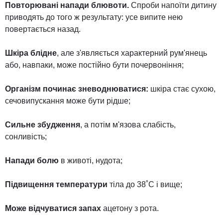
Повторювані напади блювоти.
Спроби напоїти дитину
приводять до того ж результату: усе випите нею
повертається назад.
Шкіра блідне
, але з'являється характерний рум'янець
або, навпаки, може постійно бути почервоніння;
Організм починає зневоднюватися:
шкіра стає сухою,
сечовипускання може бути рідше;
Сильне збудження
, а потім м'язова слабість,
сонливість;
Напади болю
в животі, нудота;
Підвищення температури
тіла до 38˚С і вище;
Може відчуватися запах
ацетону з рота.