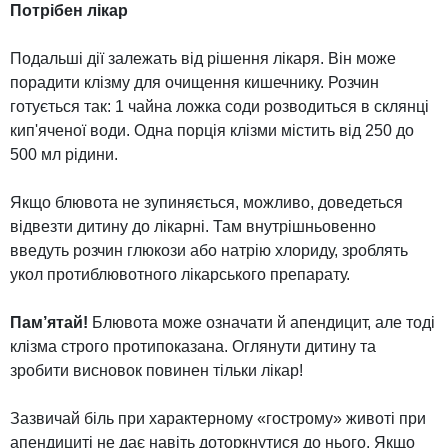
Потрібен лікар
Подальші дії залежать від рішення лікаря. Він може
порадити клізму для очищення кишечнику. Розчин
готується так: 1 чайна ложка соди розводиться в склянці
кип'яченої води. Одна порція клізми містить від 250 до
500 мл рідини.
Якщо блювота не зупиняється, можливо, доведеться
відвезти дитину до лікарні. Там внутрішньовенно
введуть розчин глюкози або натрію хлориду, зроблять
укол протиблювотного лікарського препарату.
Пам’ятай!
Блювота може означати й апендицит, але тоді
клізма строго протипоказана. Оглянути дитину та
зробити висновок повинен тільки лікар!
Зазвичай біль при характерному «гострому» животі при
апендициті не дає навіть доторкнутися до нього. Якщо