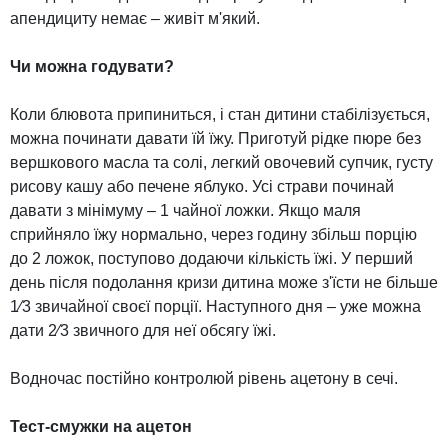
апендициту немає – живіт м'який.
Чи можна годувати?
Коли блювота припиниться, і стан дитини стабілізується,
можна починати давати їй їжу. Приготуй рідке пюре без
вершкового масла та солі, легкий овочевий супчик, густу
рисову кашу або печене яблуко. Усі страви починай
давати з мінімуму – 1 чайної ложки. Якщо маля
сприйняло їжу нормально, через годину збільш порцію
до 2 ложок, поступово додаючи кількість їжі. У перший
день після подолання кризи дитина може з'їсти не більше
1⁄3 звичайної своєї порції. Наступного дня – уже можна
дати 2⁄3 звичного для неї обсягу їжі.
Водночас постійно контролюй рівень ацетону в сечі.
Тест-смужки на ацетон