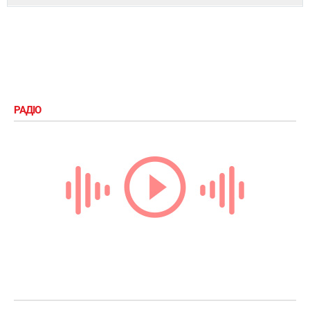
РАДІО