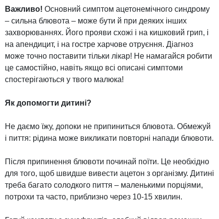
Важливо!
Основний симптом ацетонемічного синдрому
– сильна блювота – може бути й при деяких інших
захворюваннях. Його прояви схожі і на кишковий грип, і
на апендицит, і на гостре харчове отруєння. Діагноз
може точно поставити тільки лікар! Не намагайся робити
це самостійно, навіть якщо всі описані симптоми
спостерігаються у твого малюка!
Як допомогти дитині?
Не даємо їжу, допоки не припиниться блювота. Обмежуй
і пиття: рідина може викликати повторні напади блювоти.
Після припинення блювоти починай поїти. Це необхідно
для того, щоб швидше вивести ацетон з організму. Дитині
треба багато солодкого пиття – маленькими порціями,
потрохи та часто, приблизно через 10-15 хвилин.