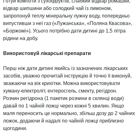
Готуй компоти з сухофруктів, слабкий відвар ромашки,
відвар шипшини або солодкий чай із лимоном,
запропонуй теплу мінеральну лужну воду, попередньо
випустивши з неї газ («Лужанська», «Поляна Квасова»,
«Боржомі»). Усього потрібно дати дитині до 1,5 літра
рідини на добу.
Використовуй лікарські препарати
Перш ніж дати дитині якийсь із зазначених лікарських
засобів, уважно прочитай інструкцію й точно її виконуй,
зважаючи на вік крихітки. Можна використовувати
хуману-електроліт, ентеросгель, смекту, регідрон.
Розчин регідрона (1 пакетик розчини в склянці води)
давай по 1 чайній ложці через кожні 5 хвилин. Якщо
маля переносить це нормально, збільш дозу до 2 чайних
ложок, додаючи й надалі по чайній ложці приблизно
щогодини.