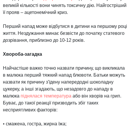
великій кількості вони чинять токсичну дію. Найгостріший
її прояв – ацетонемічний криз.
Перший напад може відбутися в дитини на першому році
життя. Нездужання минає безвісти до початку статевого
дозрівання, приблизно до 10-12 років.
Хвороба-загадка
Найчастіше важко точно назвати причину, що викликала
в малюка перший тяжкий напад блювоти. Батьки можуть
назвати як причину з'їдену напередодні шоколадну
цукерку, а інші згадають, що незадовго до нападу в
малюка
піднялася температура
або він хворів на грип.
Буває, до такої реакції призводить збіг таких
несприятливих факторів:
• смажена, гостра, жирна їжа;