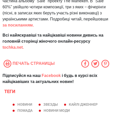
частина альбому "Sale" проекту The Maneken. В "Sale
60%" увійшло чотири композиції, три з яких − фічерінги
(пісні, в записах яких беруть участь різні виконавці) з
українськими артистами. Подробиці читай, перейшовши
за посиланням.
Всі найяскравіші та найцікавіші новини дивись на
головній сторінці жіночого онлайн-ресурсу
tochka.net.
ПЕЧАТЬ СТРАНИЦЫ
Підписуйся на наш
Facebook
і будь в курсі всіх
найцікавіших та актуальних новин!
ТЕГИ
НОВИНИ
ЗВЕЗДЫ
КАЙЛІ ДЖЕННЕР
ПОМАДА
НОВИНИ МОДИ