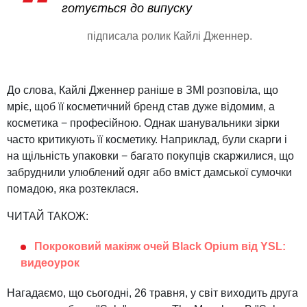
готується до випуску
підписала ролик Кайлі Дженнер.
До слова, Кайлі Дженнер раніше в ЗМІ розповіла, що
мріє, щоб її косметичний бренд став дуже відомим, а
косметика − професійною. Однак шанувальники зірки
часто критикують її косметику. Наприклад, були скарги і
на щільність упаковки − багато покупців скаржилися, що
забруднили улюблений одяг або вміст дамської сумочки
помадою, яка розтеклася.
ЧИТАЙ ТАКОЖ:
Покроковий макіяж очей Black Opium від YSL:
видеоурок
Нагадаємо, що сьогодні, 26 травня, у світ виходить друга