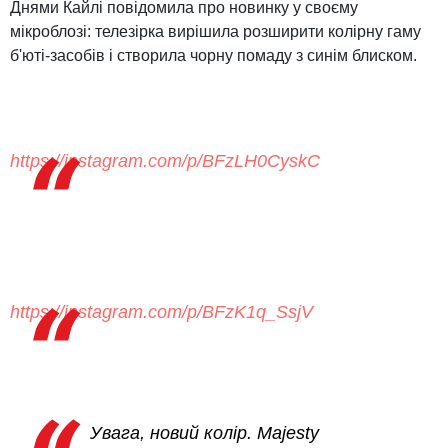
Днями Кайлі повідомила про новинку у своєму
мікроблозі: телезірка вирішила розширити колірну гаму
б'юті-засобів і створила чорну помаду з синім блиском.
https://instagram.com/p/BFzLH0CyskC
https://instagram.com/p/BFzK1q_SsjV
Увага, новий колір. Majesty