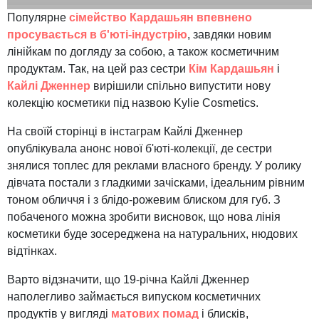
Популярне
сімейство Кардашьян впевнено
просувається в б'юті-індустрію
, завдяки новим
лінійкам по догляду за собою, а також косметичним
продуктам. Так, на цей раз сестри
Кім Кардашьян
і
Кайлі Дженнер
вирішили спільно випустити нову
колекцію косметики під назвою Kylie Cosmetics.
На своїй сторінці в інстаграм Кайлі Дженнер
опублікувала анонс нової б'юті-колекції, де сестри
знялися топлес для реклами власного бренду. У ролику
дівчата постали з гладкими зачісками, ідеальним рівним
тоном обличчя і з блідо-рожевим блиском для губ. З
побаченого можна зробити висновок, що нова лінія
косметики буде зосереджена на натуральних, нюдових
відтінках.
Варто відзначити, що 19-річна Кайлі Дженнер
наполегливо займається випуском косметичних
продуктів у вигляді
матових помад
і блисків,