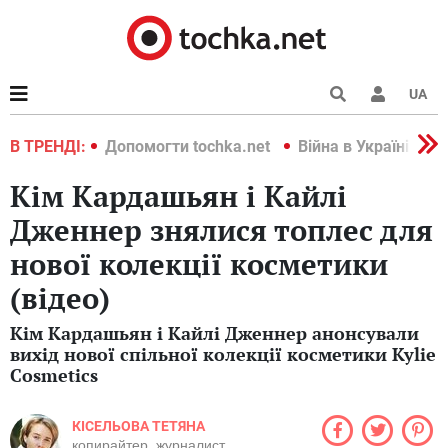
UA
країні 2022
В ТРЕНДІ:
Допомогти tochka.net
Війна в Україні 202
Кім Кардашьян і Кайлі
Дженнер знялися топлес для
нової колекції косметики
(відео)
Кім Кардашьян і Кайлі Дженнер анонсували
вихід нової спільної колекції косметики Kylie
Cosmetics
КІСЕЛЬОВА ТЕТЯНА
копирайтер, журналист