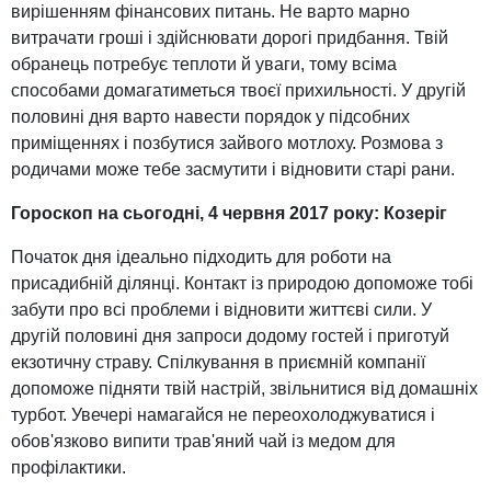
вирішенням фінансових питань. Не варто марно
витрачати гроші і здійснювати дорогі придбання. Твій
обранець потребує теплоти й уваги, тому всіма
способами домагатиметься твоєї прихильності. У другій
половині дня варто навести порядок у підсобних
приміщеннях і позбутися зайвого мотлоху. Розмова з
родичами може тебе засмутити і відновити старі рани.
Гороскоп на сьогодні, 4 червня 2017 року: Козеріг
Початок дня ідеально підходить для роботи на
присадибній ділянці. Контакт із природою допоможе тобі
забути про всі проблеми і відновити життєві сили. У
другій половині дня запроси додому гостей і приготуй
екзотичну страву. Спілкування в приємній компанії
допоможе підняти твій настрій, звільнитися від домашніх
турбот. Увечері намагайся не переохолоджуватися і
обов'язково випити трав'яний чай із медом для
профілактики.