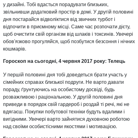
у дизайні. Тобі вдасться порадувати близьких,
звільнивши додатковий простір в домі. У другій половині
дня постарайся відволіктися від звичних турбот і
відпочити в приємному місці. Саме час розпочати дієту,
щоб очистити свій організм від шлаків і токсинів. Увечері
обов'язково прогуляйся, щоб позбутися безсоння і нічних
кошмарів.
Гороскоп на сьогодні, 4 червня 2017 року: Телець
У першій половині дня тобі доведеться брати участь у
сімейних справах близької подруги. Не варто давати
пораду, ґрунтуючись на особистому досвіді, будь
розважливою і раціональною. У другій половині дня
приведи в порядок свій гардероб і роздай ті речі, які не
вдягаєш. Покупки побутової техніки будуть вдалими і
вигідними. Увечері варто зайнятися духовною роботою
над своїми особистісними якостями і мотивацією.