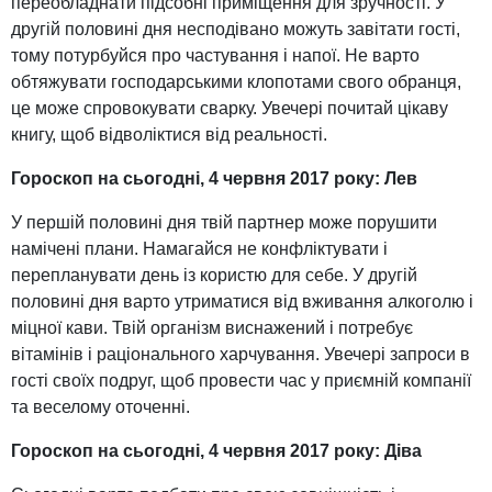
переобладнати підсобні приміщення для зручності. У
другій половині дня несподівано можуть завітати гості,
тому потурбуйся про частування і напої. Не варто
обтяжувати господарськими клопотами свого обранця,
це може спровокувати сварку. Увечері почитай цікаву
книгу, щоб відволіктися від реальності.
Гороскоп на сьогодні, 4 червня 2017 року: Лев
У першій половині дня твій партнер може порушити
намічені плани. Намагайся не конфліктувати і
перепланувати день із користю для себе. У другій
половині дня варто утриматися від вживання алкоголю і
міцної кави. Твій організм виснажений і потребує
вітамінів і раціонального харчування. Увечері запроси в
гості своїх подруг, щоб провести час у приємній компанії
та веселому оточенні.
Гороскоп на сьогодні, 4 червня 2017 року: Діва