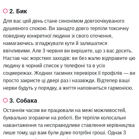
2. Бик
Для вас цей день стане синонімом довгоочікуваного
душевного спокою. Ви занадто довго терпіли токсичну
поведінку конкретної людини зі свого оточення,
намагаючись згладжувати кути й залишатися
ввічливими. Але 3 червня ви вирішите, що з вас досить.
Настав час жорстких заходів: ви без жалю відправите цю
людину в чорний список у телефоні та в усіх
соцмережах. Жодних таємних перевірок її профілів — ви
просто закриєте ці двері раз і назавжди. Відтепер ваші
нерви будуть у порядку, а життя наповниться гармонією.
3. Собака
Останнім часом ви працювали на межі можливостей,
буквально згораючи на роботі. Ви терпіли колосальні
навантаження та несправедливе ставлення керівництва
лише тому, що вам були дуже потрібні гроші. Однак 3