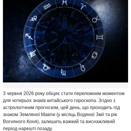
3 червня 2026 року обіцяє стати переломним моментом
для чотирьох знаків китайського гороскопа. Згідно з
астрологічним прогнозом, цей день, що проходить під
знаком Земляної Мавпи (у місяць Водяної Змії та рік
Вогняного Коня), залишить важкий та виснажливий
період нарешті позаду.