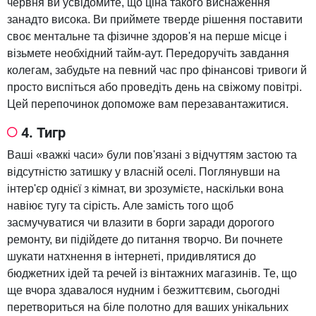
червня ви усвідомите, що ціна такого виснаження
занадто висока. Ви приймете тверде рішення поставити
своє ментальне та фізичне здоров'я на перше місце і
візьмете необхідний тайм-аут. Передоручіть завдання
колегам, забудьте на певний час про фінансові тривоги й
просто виспіться або проведіть день на свіжому повітрі.
Цей перепочинок допоможе вам перезавантажитися.
4. Тигр
Ваші «важкі часи» були пов'язані з відчуттям застою та
відсутністю затишку у власній оселі. Поглянувши на
інтер'єр однієї з кімнат, ви зрозумієте, наскільки вона
навіює тугу та сірість. Але замість того щоб
засмучуватися чи влазити в борги заради дорогого
ремонту, ви підійдете до питання творчо. Ви почнете
шукати натхнення в інтернеті, придивлятися до
бюджетних ідей та речей із вінтажних магазинів. Те, що
ще вчора здавалося нудним і безжиттєвим, сьогодні
перетвориться на біле полотно для ваших унікальних