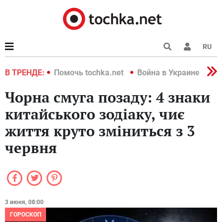
RU
краине 2022
В ТРЕНДЕ:
Помочь tochka.net
Война в Украине 2022
Чорна смуга позаду: 4 знаки
китайського зодіаку, чиє
життя круто зміниться з 3
червня
3 июня, 08:00
ГОРОСКОП