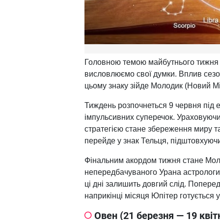
Головною темою майбутнього тижня с
висловлюємо свої думки. Вплив сезо
цьому знаку зійде Молодик (Новий Мі
Тиждень розпочнеться 9 червня під е
імпульсивних суперечок. Ураховуючи
стратегією стане збереження миру та
перейде у знак Тельця, підштовхуючи
Фінальним акордом тижня стане Моло
непередбачуваного Урана астрологи
ці дні залишить довгий слід. Попере
наприкінці місяця Юпітер готується у
Овен (21 березня — 19 квіт