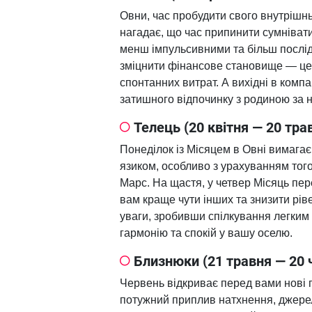
Овни, час пробудити свого внутрішнь
нагадає, що час припинити сумніват
менш імпульсивними та більш послід
зміцнити фінансове становище — це
спонтанних витрат. А вихідні в комп
затишного відпочинку з родиною за 
Телець (20 квітня — 20 тра
Понеділок із Місяцем в Овні вимага
язиком, особливо з урахуванням тог
Марс. На щастя, у четвер Місяць пе
вам краще чути інших та знизити рів
уваги, зробивши спілкування легким 
гармонію та спокій у вашу оселю.
Близнюки (21 травня — 20 
Червень відкриває перед вами нові 
потужний приплив натхнення, джерел