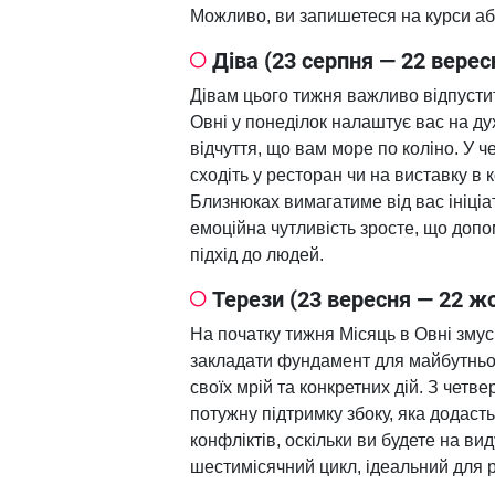
Можливо, ви запишетеся на курси або
Діва (23 серпня — 22 верес
Дівам цього тижня важливо відпустит
Овні у понеділок налаштує вас на д
відчуття, що вам море по коліно. У ч
сходіть у ресторан чи на виставку в
Близнюках вимагатиме від вас ініціа
емоційна чутливість зросте, що доп
підхід до людей.
Терези (23 вересня — 22 ж
На початку тижня Місяць в Овні зму
закладати фундамент для майбутньог
своїх мрій та конкретних дій. З четве
потужну підтримку збоку, яка додаст
конфліктів, оскільки ви будете на ви
шестимісячний цикл, ідеальний для 