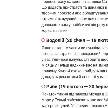
принесе масу натхнення завдяки Сату
що додасть пристрасті та динаміки в
творчим проєктом або облаштуванням
отримають чудовий шанс для перспе
допоможе вам у найближчі пів року 
корисні звички.
Водолій (20 січня — 18 лют
Якщо останнім часом ви сумнівалися 
розвіє всі страхи. Це прекрасний пе
у вас з'явиться імпульс створити що
Місяць у Тельці надихне вас на змін
причому близькі охоче прийдуть вам 
додадуть романтики й легкості у ваші
Риби (19 лютого — 20 бере
Початок тижня під знаком Місяця в О
Марс у Тельці забезпечить вас необ
кар'єрних цілей. У середині тижня (М