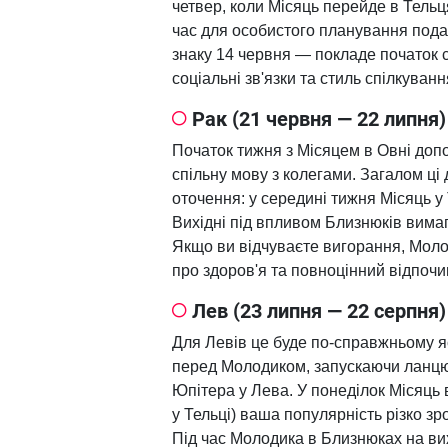
четвер, коли Місяць перейде в Тель
час для особистого планування пода
знаку 14 червня — покладе початок 
соціальні зв'язки та стиль спілкува
Рак (21 червня — 22 липня)
Початок тижня з Місяцем в Овні допо
спільну мову з колегами. Загалом ці 
оточення: у середині тижня Місяць у 
Вихідні під впливом Близнюків вимаг
Якщо ви відчуваєте вигорання, Моло
про здоров'я та повноцінний відпочи
Лев (23 липня — 22 серпня)
Для Левів це буде по-справжньому я
перед Молодиком, запускаючи ланцю
Юпітера у Лева. У понеділок Місяць в
у Тельці) ваша популярність різко з
Під час Молодика в Близнюках на вих