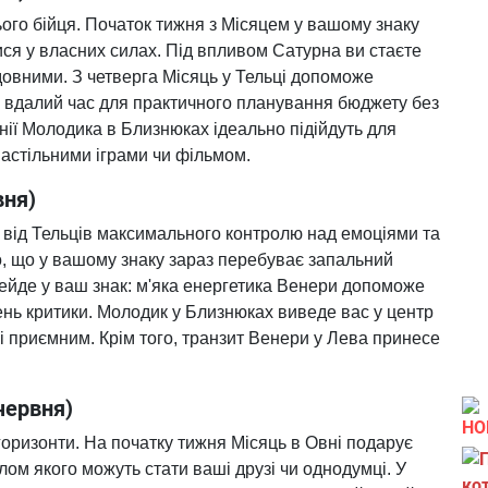
ого бійця. Початок тижня з Місяцем у вашому знаку
ися у власних силах. Під впливом Сатурна ви стаєте
овними. З четверга Місяць у Тельці допоможе
 вдалий час для практичного планування бюджету без
анії Молодика в Близнюках ідеально підійдуть для
настільними іграми чи фільмом.
вня)
є від Тельців максимального контролю над емоціями та
о, що у вашому знаку зараз перебуває запальний
рейде у ваш знак: м'яка енергетика Венери допоможе
ень критики. Молодик у Близнюках виведе вас у центр
і приємним. Крім того, транзит Венери у Лева принесе
червня)
НО
горизонти. На початку тижня Місяць в Овні подарує
ом якого можуть стати ваші друзі чи однодумці. У