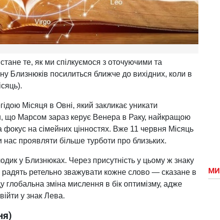
тане те, як ми спілкуємося з оточуючими та
ну Близнюків посилиться ближче до вихідних, коли в
сяць).
гідою Місяця в Овні, який закликає уникати
, що Марсом зараз керує Венера в Раку, найкращою
 фокус на сімейних цінностях. Вже 11 червня Місяць
 нас проявляти більше турботи про близьких.
дик у Близнюках. Через присутність у цьому ж знаку
МИ
 радять ретельно зважувати кожне слово — сказане в
ду глобальна зміна мислення в бік оптимізму, адже
війти у знак Лева.
ня)