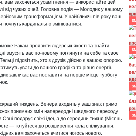
ця, вам захочеться усамітнення — використайте цей
лі від чужих очей. Головна подія — Молодик у вашому
серйозним трансформаціям. У найближчі пів року ваші
S
ння почнуть кардинально змінюватися.
може Ракам проявити лідерські якості та знайти
S
дні змусять вас по-новому поглянути на себе та своє
Тельці підсвітить, хто з друзів дійсно є вашою опорою.
атимуть уваги до вашого графіка та рівня енергії.
дик закликає вас поставити на перше місце турботу
нок.
S
скравий тиждень. Венера входить у ваш знак прямо
жок приємних змін напередодні швидкого переходу
S
 Овні подарує свіжі ідеї, а до середини тижня (Місяць
росте — готуйтеся до розширення кола спілкування.
ідних вам захочеться вчитися чогось нового.