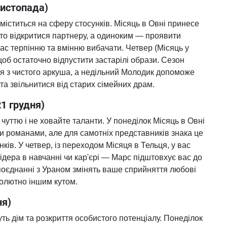
листопада)
міститься на сферу стосунків. Місяць в Овні принесе
рто відкритися партнеру, а одиноким — проявити
вас терпінню та вмінню вибачати. Четвер (Місяць у
об остаточно відпустити застарілі образи. Сезон
я з чистого аркуша, а недільний Молодик допоможе
та звільнитися від старих сімейних драм.
1 грудня)
чуттю і не ховайте таланти. У понеділок Місяць в Овні
и романами, але для самотніх представників знака це
нків. У четвер, із переходом Місяця в Тельця, у вас
ідера в навчанні чи кар'єрі — Марс підштовхує вас до
 поєднанні з Ураном змінять ваше сприйняття любові
солютно іншим кутом.
ня)
ь дім та розкриття особистого потенціалу. Понеділок