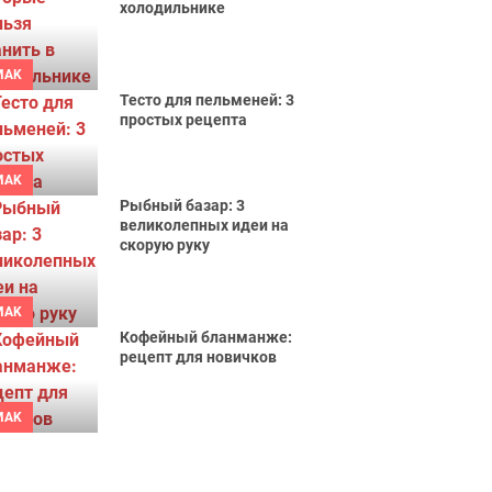
холодильнике
MAK
Тесто для пельменей: 3
простых рецепта
MAK
Рыбный базар: 3
великолепных идеи на
скорую руку
MAK
Кофейный бланманже:
рецепт для новичков
MAK