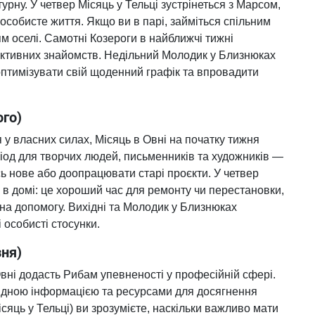
рну. У четвер Місяць у Тельці зустрінеться з Марсом,
 особисте життя. Якщо ви в парі, займіться спільним
 оселі. Самотні Козероги в найближчі тижні
ктивних знайомств. Недільний Молодик у Близнюках
оптимізувати свій щоденний графік та впровадити
ого)
у власних силах, Місяць в Овні на початку тижня
ріод для творчих людей, письменників та художників —
сь нове або доопрацювати старі проєкти. У четвер
и в домі: це хороший час для ремонту чи перестановки,
на допомогу. Вихідні та Молодик у Близнюках
 особисті стосунки.
зня)
вні додасть Рибам упевненості у професійній сфері.
хідною інформацією та ресурсами для досягнення
ісяць у Тельці) ви зрозумієте, наскільки важливо мати