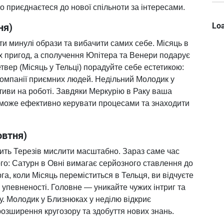
 приєднаєтеся до нової спільноти за інтересами.
Loa
ня)
и минулі образи та вибачити самих себе. Місяць в
ух пригод, а сполучення Юпітера та Венери подарує
етвер (Місяць у Тельці) порадуйте себе естетикою:
 компанії приємних людей. Недільний Молодик у
тиви на роботі. Завдяки Меркурію в Раку ваша
оможе ефективно керувати процесами та знаходити
овтня)
сить Терезів мислити масштабно. Зараз саме час
о: Сатурн в Овні вимагає серйозного ставлення до
рга, коли Місяць переміститься в Тельця, ви відчуєте
ь упевненості. Головне — уникайте чужих інтриг та
ду. Молодик у Близнюках у неділю відкриє
розширення кругозору та здобуття нових знань.