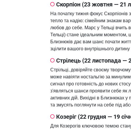
Скорпіон (23 жовтня — 21 
На початку тижня фокус Скорпіонів з
тепло та надію: сімейним знакам ва
любов до себе. Марс у Тельці вчить 
Тельці) стане ідеальним моментом, щ
Близнюків дає вам шанс почати житт
зцілити вашого внутрішнього дитину 
Стрілець (22 листопада — 2
Стрільці, довіряйте своєму творчому 
може навіяти ностальгію за минулим
сигнал про готовність до нових стосу
з'являться шанси проявити себе як л
активних дій. Вихідні в Близнюках у
та змусять поглянути на себе під аб
Козеріг (22 грудня — 19 січ
Для Козерогів ключовою темою станут