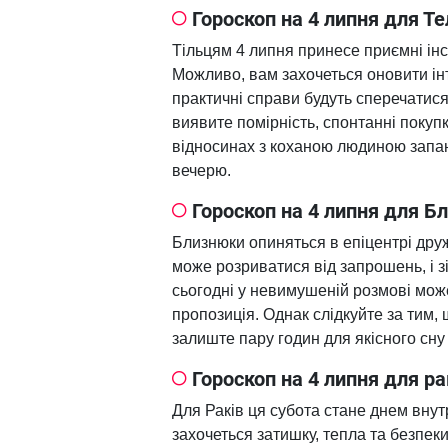
Гороскоп на 4 липня для Т
Тільцям 4 липня принесе приємні ін
Можливо, вам захочеться оновити інт
практичні справи будуть сперечатися
виявите помірність, спонтанні покуп
відносинах з коханою людиною запан
вечерю.
Гороскоп на 4 липня для Б
Близнюки опиняться в епіцентрі дру
може розриватися від запрошень, і з
сьогодні у невимушеній розмові може
пропозиція. Однак слідкуйте за тим,
залиште пару годин для якісного сну 
Гороскоп на 4 липня для ра
Для Раків ця субота стане днем ​​внут
захочеться затишку, тепла та безпек