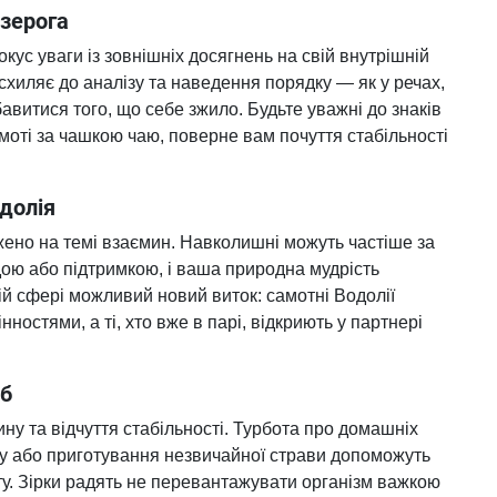
озерога
кус уваги із зовнішніх досягнень на свій внутрішній
 схиляє до аналізу та наведення порядку — як у речах,
бавитися того, що себе зжило. Будьте уважні до знаків
амоті за чашкою чаю, поверне вам почуття стабільності
одолія
жено на темі взаємин. Навколишні можуть частіше за
дою або підтримкою, і ваша природна мудрість
й сфері можливий новий виток: самотні Водолії
нностями, а ті, хто вже в парі, відкриють у партнері
иб
у та відчуття стабільності. Турбота про домашніх
нку або приготування незвичайної страви допоможуть
ту. Зірки радять не перевантажувати організм важкою