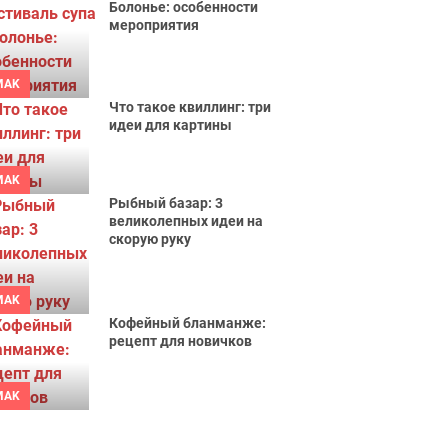
Болонье: особенности
мероприятия
MAK
Что такое квиллинг: три
идеи для картины
MAK
Рыбный базар: 3
великолепных идеи на
скорую руку
MAK
Кофейный бланманже:
рецепт для новичков
MAK