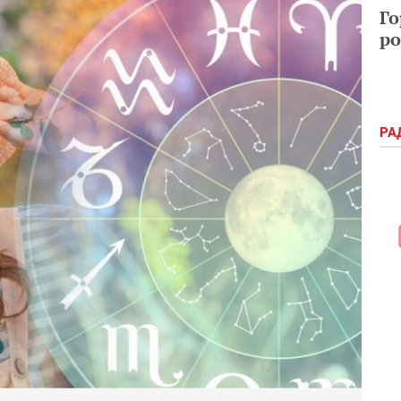
Го
ро
РА