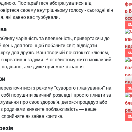
юдиною. Постарайтеся абстрагуватися від
овіртеся своєму внутрішньому голосу - сьогодні він
я, які давно вас турбували.
S
ева
бливу чарівність та впевненість, привертаючи до
день для того, щоб побачити світ, відвідати
чірку для друзів. Ваш творчий початок б'є ключем,
S
які креативні задуми. В особистому житті можливий
подіване, але дуже приємне зізнання.
ви
переключитися з режиму "суворого планування" на
S
 собі порушити звичний розклад і просто пливти за
іклування про своє здоров'я, детокс-процедур або
і з родичами виявите поблажливість — ваше
 сприйняте як зайва критика.
S
резів