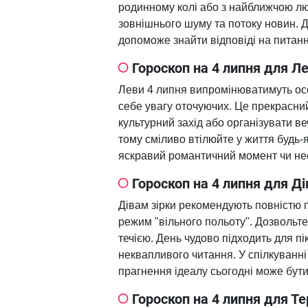
родинному колі або з найближчою л
зовнішнього шуму та потоку новин. Д
допоможе знайти відповіді на питанн
Гороскоп на 4 липня для Л
Леви 4 липня випромінюватимуть осо
себе увагу оточуючих. Це прекрасний 
культурний захід або організувати ве
тому сміливо втілюйте у життя будь-
яскравий романтичний момент чи нес
Гороскоп на 4 липня для Ді
Дівам зірки рекомендують повністю 
режим "вільного польоту". Дозвольте
течією. День чудово підходить для п
неквапливого читання. У спілкуванн
прагнення ідеалу сьогодні може бути
Гороскоп на 4 липня для Те