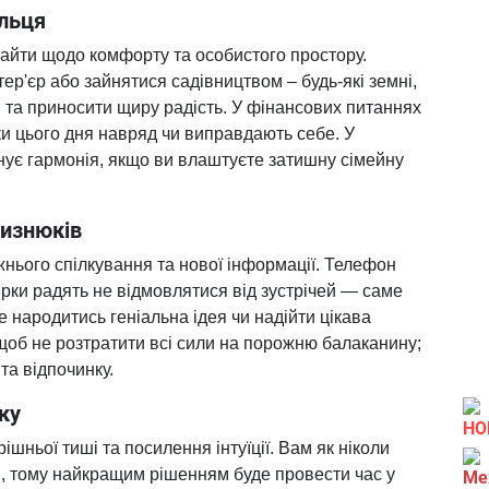
ельця
сайти щодо комфорту та особистого простору.
ер'єр або зайнятися садівництвом – будь-які земні,
 та приносити щиру радість. У фінансових питаннях
ки цього дня навряд чи виправдають себе. У
ує гармонія, якщо ви влаштуєте затишну сімейну
лизнюків
жнього спілкування та нової інформації. Телефон
ірки радять не відмовлятися від зустрічей — саме
 народитись геніальна ідея чи надійти цікава
 щоб не розтратити всі сили на порожню балаканину;
та відпочинку.
ку
НО
рішньої тиші та посилення інтуїції. Вам як ніколи
и, тому найкращим рішенням буде провести час у