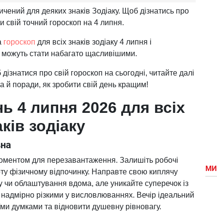
ичений для деяких знаків Зодіаку. Щоб дізнатись про
 свій точний гороскоп на 4 липня.
а
гороскоп
для всіх знаків зодіаку 4 липня і
у можуть стати набагато щасливішими.
дізнатися про свій гороскоп на сьогодні, читайте далі
, а й поради, як зробити свій день кращим!
ь 4 липня 2026 для всіх
аків зодіаку
вна
моментом для перезавантаження. Залишіть робочі
МИ
боту фізичному відпочинку. Направте свою киплячу
ку чи облаштування вдома, але уникайте суперечок із
 надмірно різкими у висловлюваннях. Вечір ідеальний
оїми думками та відновити душевну рівновагу.