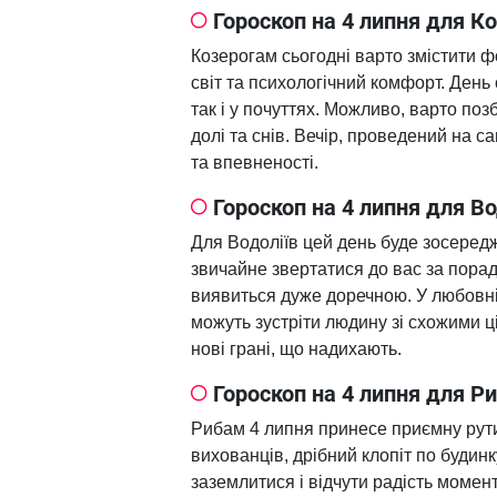
Гороскоп на 4 липня для К
Козерогам сьогодні варто змістити фо
світ та психологічний комфорт. День
так і у почуттях. Можливо, варто поз
долі та снів. Вечір, проведений на с
та впевненості.
Гороскоп на 4 липня для В
Для Водоліїв цей день буде зосеред
звичайне звертатися до вас за пора
виявиться дуже доречною. У любовні
можуть зустріти людину зі схожими ці
нові грані, що надихають.
Гороскоп на 4 липня для Р
Рибам 4 липня принесе приємну рутин
вихованців, дрібний клопіт по буди
заземлитися і відчути радість момен