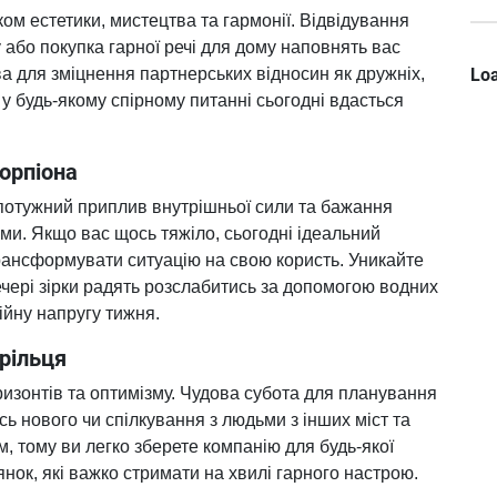
ком естетики, мистецтва та гармонії. Відвідування
або покупка гарної речі для дому наповнять вас
Loa
а для зміцнення партнерських відносин як дружніх,
 у будь-якому спірному питанні сьогодні вдасться
корпіона
потужний приплив внутрішньої сили та бажання
ми. Якщо вас щось тяжіло, сьогодні ідеальний
рансформувати ситуацію на свою користь. Уникайте
вечері зірки радять розслабитись за допомогою водних
йну напругу тижня.
трільця
изонтів та оптимізму. Чудова субота для планування
ь нового чи спілкування з людьми з інших міст та
м, тому ви легко зберете компанію для будь-якої
нок, які важко стримати на хвилі гарного настрою.