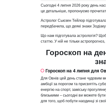
Сьогодні 4 липня 2026 року день нас
це детальніше, пропонуємо прочитати
Астролог Сьюзен Тейлор підготувал
передбачила, що деякі знаки Зодіак
Що нам підготувала астрологія? Щоб 
статтю. У ній не тільки астропрогноз
Гороскоп на ден
зн
Гороскоп на 4 липня для О
Для Овнів цей день стане чудовим 
амбіції за порогом та присвятіть су
енергію на спорт, заміську прогулян
близькими – сьогодні ви можете бути
для того, щоб побути наодинці зі св