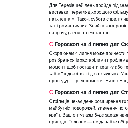
Для Терезів цей день пройде під зна
виставки, перегляд хорошого фільму 
натхненням. Також субота сприятлив
так і романтичних. Знайти компроміс
напрочуд легко та елегантно.
Гороскоп на 4 липня для С
Скорпіонам 4 липня може принести 
розібратися із застарілими проблема
момент, щоб поставити крапку або т
зайвої підозрілості до оточуючих. У
процедур – це допоможе змити емоці
Гороскоп на 4 липня для С
Стрільців чекає день розширення гор
майбутніх подорожей, вивчення чогос
країн. Ваш ентузіазм буде заразливи
пригоди. Головне — не давайте обіця