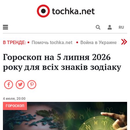
RU
краине 2022
В ТРЕНДЕ:
Помочь tochka.net
Война в Украине 2022
Гороскоп на 5 липня 2026
року для всіх знаків зодіаку
4 июля, 20:00
ГОРОСКОП