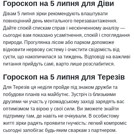
Гороскоп на 5 липня для Діви
Дівам 5 липня зірки рекомендують влаштувати
повноцінний день ментального перезавантаження.
Дайте спокій спискам справ і нескінченному аналізу —
сьогодні вам показано усамітнення, спокій і споглядання
природи. Прогулянка лісом або парком допоможе
відновити нервову систему і очистити свідомість від
суєти, що накопичилася за тиждень. Відповіді на важливі
питання прийдуть самі, варто лише розслабитися.
Гороскоп на 5 липня для Терезів
Для Терезів ця неділя пройде під знаком дружби та
побудови планів на майбутнє. Зустріч із близькими
друзями чи участь у громадському заході зарядять вас
оптимізмом та вірою у свої сили. Ви зможете знайти
підтримку там, де навіть не очікували. В особистому
житті зірки радять проявити гнучкість: легкий компроміс
сьогодні запобігає будь-яким сваркам з партнером.