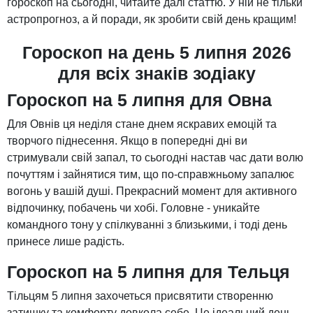
гороскоп на сьогодні, читайте далі статтю. У ній не тільки
астропрогноз, а й поради, як зробити свій день кращим!
Гороскоп на день 5 липня 2026
для всіх знаків зодіаку
Гороскоп на 5 липня для Овна
Для Овнів ця неділя стане днем ​​яскравих емоцій та
творчого піднесення. Якщо в попередні дні ви
стримували свій запал, то сьогодні настав час дати волю
почуттям і зайнятися тим, що по-справжньому запалює
вогонь у вашій душі. Прекрасний момент для активного
відпочинку, побачень чи хобі. Головне - уникайте
командного тону у спілкуванні з близькими, і тоді день
принесе лише радість.
Гороскоп на 5 липня для Тельця
Тільцям 5 липня захочеться присвятити створенню
затишку та комфорту довкола себе. Це ідеальний день