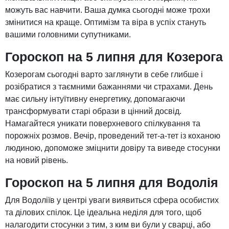
можуть вас навчити. Ваша думка сьогодні може трохи
змінитися на краще. Оптимізм та віра в успіх стануть
вашими головними супутниками.
Гороскоп на 5 липня для Козерога
Козерогам сьогодні варто заглянути в себе глибше і
розібратися з таємними бажаннями чи страхами. День
має сильну інтуїтивну енергетику, допомагаючи
трансформувати старі образи в цінний досвід.
Намагайтеся уникати поверхневого спілкування та
порожніх розмов. Вечір, проведений тет-а-тет із коханою
людиною, допоможе зміцнити довіру та виведе стосунки
на новий рівень.
Гороскоп на 5 липня для Водолія
Для Водоліїв у центрі уваги виявиться сфера особистих
та ділових спілок. Це ідеальна неділя для того, щоб
налагодити стосунки з тим, з ким ви були у сварці, або