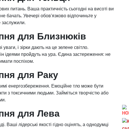
вих питань. Ваша практичність сьогодні на висоті ви
 не бачать. Увечері обов'язково відпочиньте у
е заслужили.
ипня для Близнюків
 уваги, і зірки дають на це зелене світло.
ін ідеями пройдуть на ура. Єдина застереження: не
римати поспіхом.
пня для Раку
жимі енергозбереження. Емоційне тло може бути
акти з токсичними людьми. Займіться творчістю або
ми.
пня для Лева
НО
. Ваші лідерські якості гідно оцінять, а однодумці