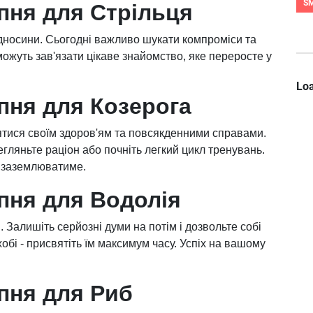
S
пня для Стрільця
відносини. Сьогодні важливо шукати компроміси та
можуть зав'язати цікаве знайомство, яке переросте у
Loa
пня для Козерога
тися своїм здоров'ям та повсякденними справами.
егляньте раціон або почніть легкий цикл тренувань.
а заземлюватиме.
ипня для Водолія
. Залишіть серйозні думи на потім і дозвольте собі
хобі - присвятіть їм максимум часу. Успіх на вашому
ипня для Риб