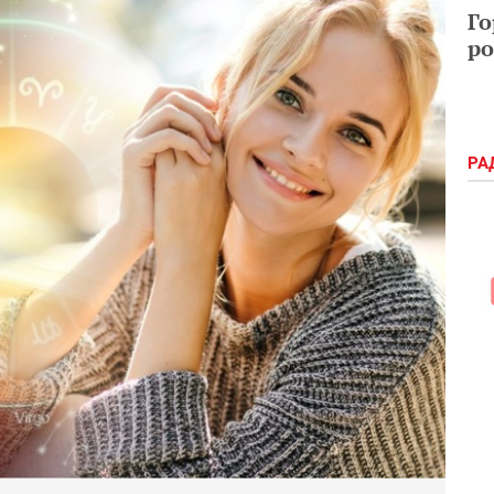
Го
ро
РА