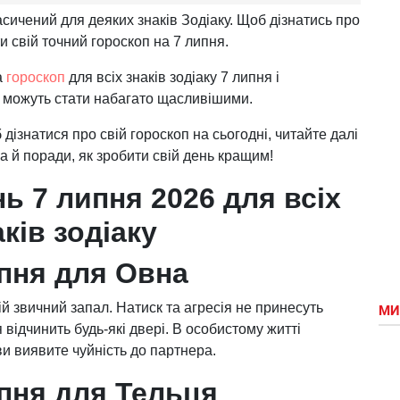
асичений для деяких знаків Зодіаку. Щоб дізнатись про
 свій точний гороскоп на 7 липня.
а
гороскоп
для всіх знаків зодіаку 7 липня і
у можуть стати набагато щасливішими.
дізнатися про свій гороскоп на сьогодні, читайте далі
, а й поради, як зробити свій день кращим!
ь 7 липня 2026 для всіх
аків зодіаку
ипня для Овна
й звичний запал. Натиск та агресія не принесуть
МИ
 відчинить будь-які двері. В особистому житті
 виявите чуйність до партнера.
ипня для Тельця