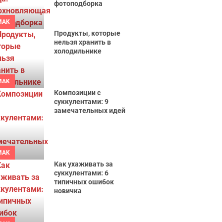
фотоподборка
MAK
Продукты, которые
нельзя хранить в
холодильнике
MAK
Композиции с
суккулентами: 9
замечательных идей
MAK
Как ухаживать за
суккулентами: 6
типичных ошибок
новичка