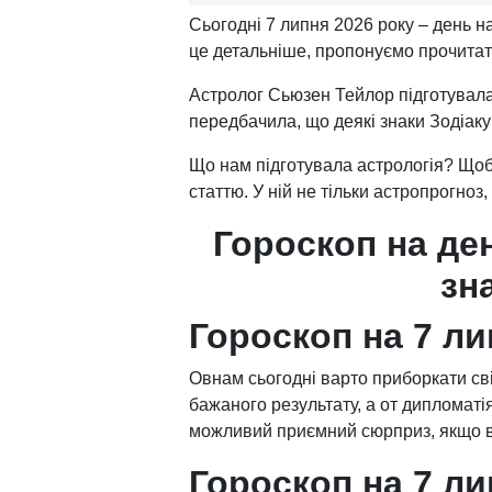
Сьогодні 7 липня 2026 року – день н
це детальніше, пропонуємо прочитати
Астролог Сьюзен Тейлор підготувал
передбачила, що деякі знаки Зодіак
Що нам підготувала астрологія? Щоб 
статтю. У ній не тільки астропрогноз
Гороскоп на ден
зн
Гороскоп на 7 л
Овнам сьогодні варто приборкати сві
бажаного результату, а от дипломатія
можливий приємний сюрприз, якщо ви
Гороскоп на 7 л