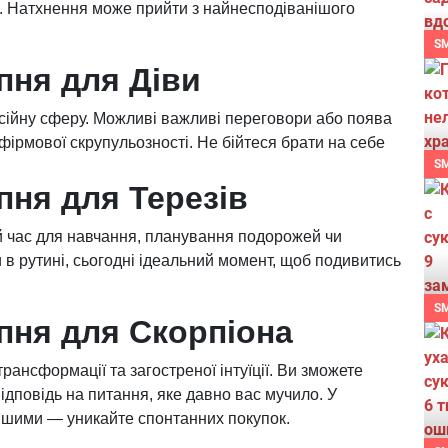
ї. Натхнення може прийти з найнесподіванішого
S
пня для Діви
есійну сферу. Можливі важливі переговори або поява
ірмової скрупульозності. Не бійтеся брати на себе
S
пня для Терезів
й час для навчання, планування подорожей чи
 в рутині, сьогодні ідеальний момент, щоб подивитись
S
пня для Скорпіона
рансформації та загостреної інтуїції. Ви зможете
ідповідь на питання, яке давно вас мучило. У
ішими — уникайте спонтанних покупок.