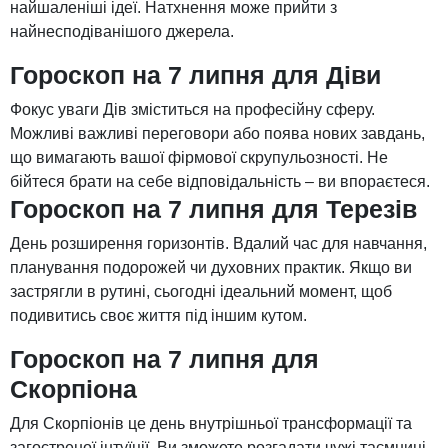
найшаленіші ідеї. Натхнення може прийти з
найнесподіванішого джерела.
Гороскоп на 7 липня для Діви
Фокус уваги Дів зміститься на професійну сферу.
Можливі важливі переговори або поява нових завдань,
що вимагають вашої фірмової скрупульозності. Не
бійтеся брати на себе відповідальність – ви впораєтеся.
Гороскоп на 7 липня для Терезів
День розширення горизонтів. Вдалий час для навчання,
планування подорожей чи духовних практик. Якщо ви
застрягли в рутині, сьогодні ідеальний момент, щоб
подивитись своє життя під іншим кутом.
Гороскоп на 7 липня для
Скорпіона
Для Скорпіонів це день внутрішньої трансформації та
загостреної інтуїції. Ви зможете розгадати чужі таємниці