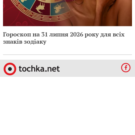
Гороскоп на 31 липня 2026 року для всіх
знаків зодіаку
© 2009-2023 КЕПРЕЙТ ПАРТНЕРС. Все права защищены.
Все права на материалы, опубликованные на данном ресурсе, принадлежат
КЕПРЕЙТ ПАРТНЕРС.
Какое-либо использование материалов без письменного разрешения
КЕПРЕЙТ ПАРТНЕРС запрещено.
При правомерном использовании материалов с данного ресурса, гиперссылка на
tochka.net обязательна.
По вопросам рекламы обращайтесь:
Отдел по работе с прямыми клиентами:
reklama@mediadim.com.ua
Тел: +38
(044) 207-33-05, +38 (044) 207-97-00
Отдел по работе с РА: Тел./факс: +38 044 207-97-07
Редакция:
+38 044 207-97-00, E-mail редакции:
d.kalinina@umh.com.ua
Материалы, отмеченные знаками "Реклама", "Промо", публикуются на правах