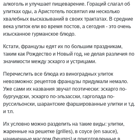
алкоголь и улучшает пищеварение. Гораций слагал об
улитках оды, а Аристотель посвятил им несколько
хвалебных высказываний в своих трактатах. В средние
века улиток ели во время постов, а сегодня - это очень
изысканное гурманское блюдо.
Кстати, французы едят их по большим праздникам,
таким как Рождество и Новый год, не делая различия по
значимости между эскарго и устрицами.
Перечислить все блюда из виноградных улиток
невозможно: рецептов французы придумали немало.
Уже сами их названия звучат поэтически: эскарго по-
бургундски, эскарго по-эльзасски, гарголада по-
руссильонски, шарантские фаршированные улитки и т.д.
и т.п.
Их условно можно разделить на такие виды: улитки,
жаренные на решетке (grilles), в соусе (en sauce),
начиненные маслом (beurres) и приготовленные в