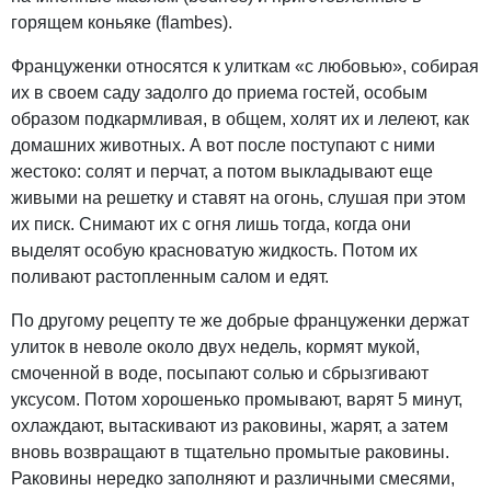
горящем коньяке (flambes).
Француженки относятся к улиткам «с любовью», собирая
их в своем саду задолго до приема гостей, особым
образом подкармливая, в общем, холят их и лелеют, как
домашних животных. А вот после поступают с ними
жестоко: солят и перчат, а потом выкладывают еще
живыми на решетку и ставят на огонь, слушая при этом
их писк. Снимают их с огня лишь тогда, когда они
выделят особую красноватую жидкость. Потом их
поливают растопленным салом и едят.
По другому рецепту те же добрые француженки держат
улиток в неволе около двух недель, кормят мукой,
смоченной в воде, посыпают солью и сбрызгивают
уксусом. Потом хорошенько промывают, варят 5 минут,
охлаждают, вытаскивают из раковины, жарят, а затем
вновь возвращают в тщательно промытые раковины.
Раковины нередко заполняют и различными смесями,