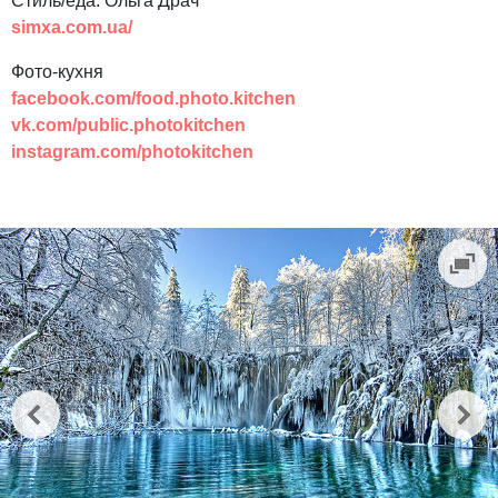
Стиль/еда: Ольга Драч
simxa
.
com
.
ua
/
Фото-кухня
facebook.com/food.photo.kitchen
vk.com/public.photokitchen
instagram.com/photokitchen