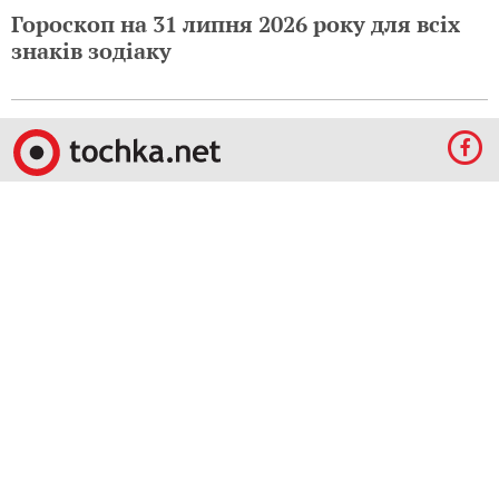
Гороскоп на 31 липня 2026 року для всіх
знаків зодіаку
© 2009-2024 КЕПРЕЙТ ПАРТНЕРС. Все права защищены.
Все права на материалы, опубликованные на данном ресурсе, принадлежат
КЕПРЕЙТ ПАРТНЕРС.
Какое-либо использование материалов без письменного разрешения
КЕПРЕЙТ ПАРТНЕРС запрещено.
При правомерном использовании материалов с данного ресурса, гиперссылка на
tochka.net обязательна.
По вопросам рекламы обращайтесь:
Отдел по работе с прямыми клиентами:
reklama@mediadim.com.ua
Тел: +38
(044) 207-33-05, +38 (044) 207-97-00
Отдел по работе с РА: Тел./факс: +38 044 207-97-07
Редакция: +38 044 207-97-00
Материалы, отмеченные знаками "Реклама", "Промо", публикуются на правах
рекламы.
Правила пользования
,
Политика в сфере конфиденциальности и персональных
данных.
Для удобства пользования сайтом используются Cookies.
Узнать больше.