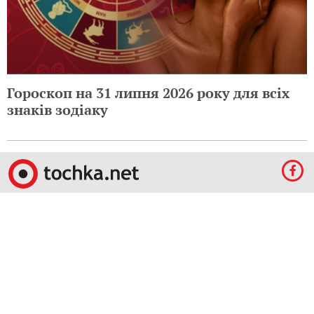
Гороскоп на 31 липня 2026 року для всіх
знаків зодіаку
© 2009-2024 КЕПРЕЙТ ПАРТНЕРС. Все права защищены.
Все права на материалы, опубликованные на данном ресурсе, принадлежат
КЕПРЕЙТ ПАРТНЕРС.
Какое-либо использование материалов без письменного разрешения
КЕПРЕЙТ ПАРТНЕРС запрещено.
При правомерном использовании материалов с данного ресурса, гиперссылка на
tochka.net обязательна.
По вопросам рекламы обращайтесь:
Отдел по работе с прямыми клиентами:
reklama@mediadim.com.ua
Тел: +38
(044) 207-33-05, +38 (044) 207-97-00
Отдел по работе с РА: Тел./факс: +38 044 207-97-07