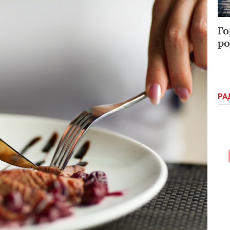
Го
ро
РА