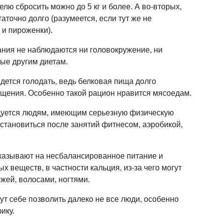
елю сбросить можно до 5 кг и более. А во-вторых,
аточно долго (разумеется, если тут же не
 и пироженки).
ния не наблюдаются ни головокружение, ни
ные другим диетам.
идется голодать, ведь белковая пища долго
ыщения. Особенно такой рацион нравится мясоедам.
ндуется людям, имеющим серьезную физическую
сстановиться после занятий фитнесом, аэробикой,
казывают на несбалансированное питание и
х веществ, в частности кальция, из-за чего могут
жей, волосами, ногтями.
т себе позволить далеко не все люди, особенно
ику.