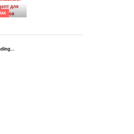
MAK
ding...