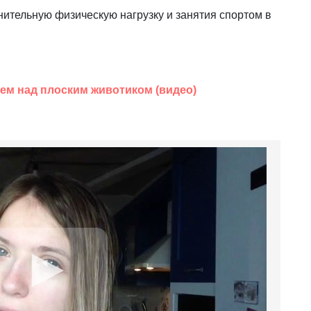
нительную физическую нагрузку и занятия спортом в
аем над плоским животиком (видео)