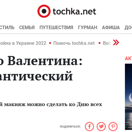
СТИЛЬ
СЕМЬЯ
ПУТЕШЕСТВИЯ
ГУРМАН
АФИША
ДО
ойна в Украине 2022
Помочь tochka.net
Война в Укр
о Валентина:
АК
антический
й макияж можно сделать ко Дню всех
поделиться: