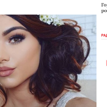
Го
ро
РА