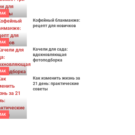
MAK
Кофейный бланманже:
рецепт для новичков
MAK
Качели для сада:
вдохновляющая
фотоподборка
MAK
Как изменить жизнь за
21 день: практические
советы
MAK