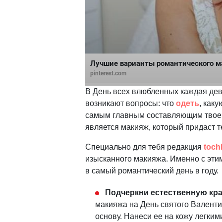
Лучшие варианты романтического м
pinterest.com
В День всех влюбленных каждая дев
возникают вопросы: что
одеть
, как
самым главным составляющим твоего
является макияж, который придаст т
Специально для тебя редакция
toch
изысканного макияжа. Именно с эт
в самый романтический день в году.
Подчеркни естественную кра
макияжа на День святого Валент
основу. Нанеси ее на кожу легк