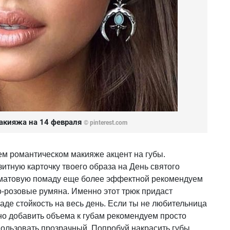
акияжа на 14 февраля
©
pinterest.com
ем романтическом макияже акцент на губы.
итную карточку твоего образа на День святого
 матовую помаду еще более эффектной рекомендуем
-розовые румяна. Именно этот трюк придаст
де стойкость на весь день. Если ты не любительница
о добавить объема к губам рекомендуем просто
пользовать прозрачный. Попробуй накрасить губы