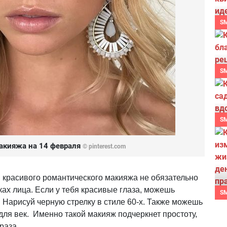
S
S
S
акияжа на 14 февраля
©
pinterest.com
 красивого романтического макияжа не обязательно
тках лица. Если у тебя красивые глаза, можешь
S
 Нарисуй черную стрелку в стиле 60-х. Также можешь
для век. Именно такой макияж подчеркнет простоту,
раза.