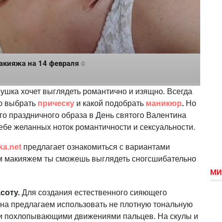
акияжа на 14 февраля
©
ушка хочет выглядеть романтично и изящно. Всегда
ую выбрать
прическу
и какой подобрать
маникюр
.
Но
 праздничного образа в День святого Валентина
ебе желанных ноток романтичности и сексуальности.
ka.net
предлагает ознакомиться с вариантами
им макияжем ты сможешь выглядеть сногсшибательно
МИ
соту.
Для создания естественного сияющего
ина предлагаем использовать не плотную тональную
ими похлопывающими движениями пальцев. На скулы и