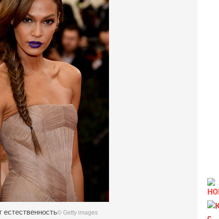
НО
 естественность
© Getty images