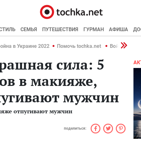
СТИЛЬ
СЕМЬЯ
ПУТЕШЕСТВИЯ
ГУРМАН
АФИША
ДО
ойна в Украине 2022
Помочь tochka.net
Война в Укр
трашная сила: 5
АК
ов в макияже,
пугивают мужчин
ияже отпугивают мужчин
поделиться: