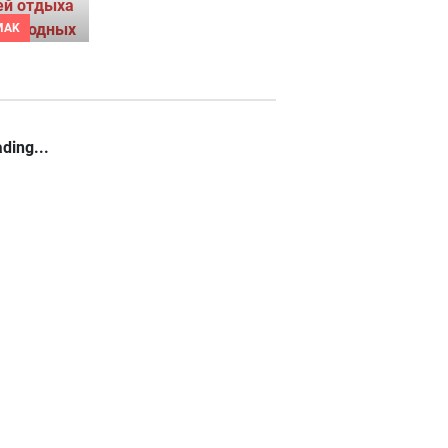
MAK
ding...