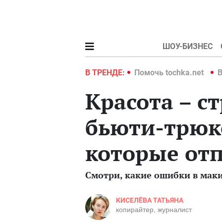
ШОУ-БИЗНЕС
hka.net
Война в Украине 2022
В ТРЕНДЕ:
Помочь tochka.net
В
Красота – с
бьюти-трюк
которые от
Смотри, какие ошибки в мак
КИСЕЛЁВА ТАТЬЯНА
копирайтер, журналист