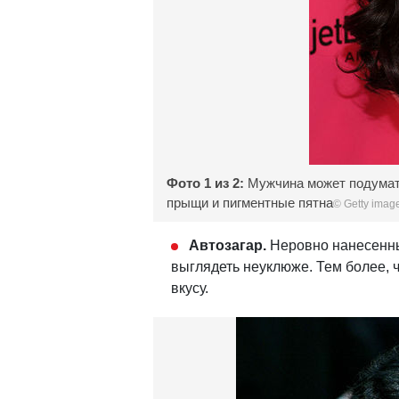
Фото 1 из 2:
Мужчина может подумать
прыщи и пигментные пятна
© Getty imag
Автозагар.
Неровно нанесенный
выглядеть неуклюже. Тем более, ч
вкусу.