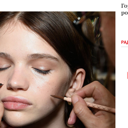
Го
ро
РА