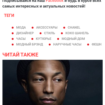
Подписывайся на наш
Facebook
и будь в курсе всех
самых интересных и актуальных новостей!
ТЕГИ
МОДА
АКСЕССУАРЫ
CHANEL
ДИЗАЙНЕР
СТИЛЬ
КОКО ШАНЕЛЬ
ЧАСЫ
КУТЮРЬЕ
МОДНЫЙ ДОМ
МОДНЫЙ БРЭНД
НАРУЧНЫЕ ЧАСЫ
ФЕШН
ЧИТАЙ ТАКЖЕ