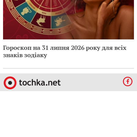
Гороскоп на 31 липня 2026 року для всіх
знаків зодіаку
© 2009-2024 КЕПРЕЙТ ПАРТНЕРС. Все права защищены.
Все права на материалы, опубликованные на данном ресурсе, принадлежат
КЕПРЕЙТ ПАРТНЕРС.
Какое-либо использование материалов без письменного разрешения
КЕПРЕЙТ ПАРТНЕРС запрещено.
При правомерном использовании материалов с данного ресурса, гиперссылка на
tochka.net обязательна.
По вопросам рекламы обращайтесь:
Отдел по работе с прямыми клиентами:
reklama@mediadim.com.ua
Тел: +38
(044) 207-33-05, +38 (044) 207-97-00