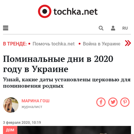
RU
краине 2022
В ТРЕНДЕ:
Помочь tochka.net
Война в Украине 2022
Поминальные дни в 2020
году в Украине
Узнай, какие даты установлены церковью для
поминовения родных
МАРИНА ГОШ
журналист
3 февраля 2020, 10:19
ДОМ