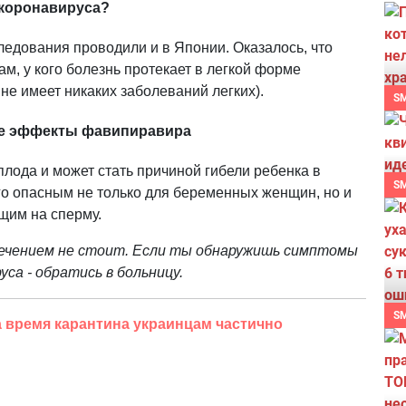
 коронавируса?
ледования проводили и в Японии. Оказалось, что
м, у кого болезнь протекает в легкой форме
не имеет никаких заболеваний легких).
S
ые эффекты фавипиравира
лода и может стать причиной гибели ребенка в
S
го опасным не только для беременных женщин, но и
щим на сперму.
ечением не стоит. Если ты обнаружишь симптомы
уса - обратись в больницу.
S
 время карантина украинцам частично