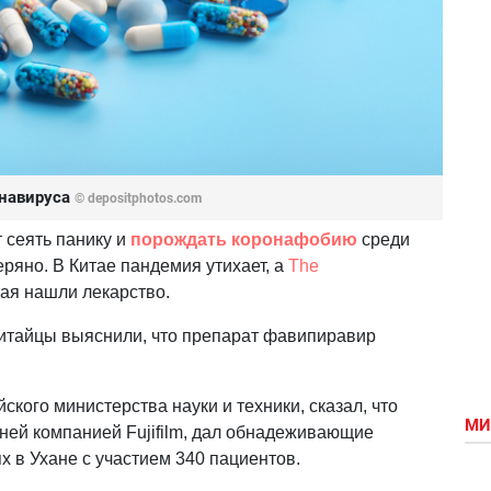
онавируса
© depositphotos.com
 сеять панику и
порождать коронафобию
среди
еряно. В Китае пандемия утихает, а
The
тая нашли лекарство.
 китайцы выяснили, что препарат фавипиравир
ского министерства науки и техники, сказал, что
МИ
ей компанией Fujifilm, дал обнадеживающие
х в Ухане с участием 340 пациентов.