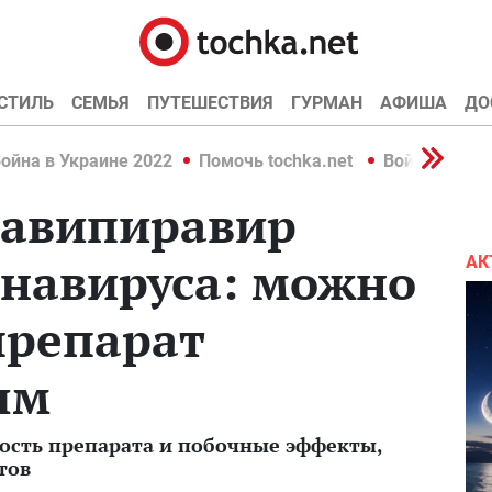
СТИЛЬ
СЕМЬЯ
ПУТЕШЕСТВИЯ
ГУРМАН
АФИША
ДО
ойна в Украине 2022
Помочь tochka.net
Война в Укр
фавипиравир
онавируса: можно
АК
препарат
ым
ость препарата и побочные эффекты,
тов