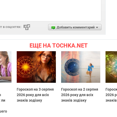
 в соцсетях:
Добавить комментарий
ЕЩЕ НА TOCHKA.NET
Гороскоп на 3 серпня
Гороскоп на 2 серпня
Гороск
о
2026 року для всіх
2026 року для всіх
2026 р
 ли
знаків зодіаку
знаків зодіаку
знаків
шего