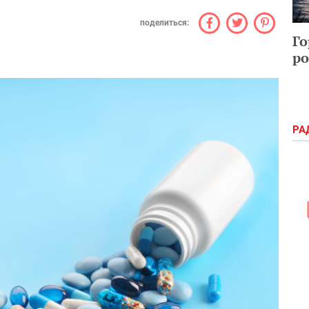
поделиться:
Го
ро
РА