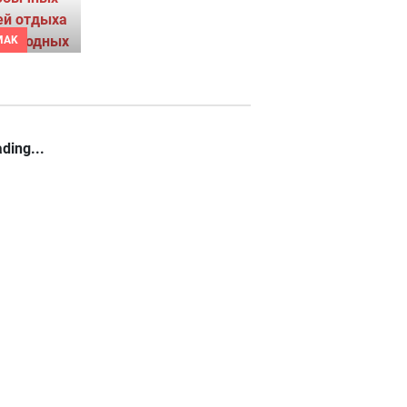
MAK
ding...