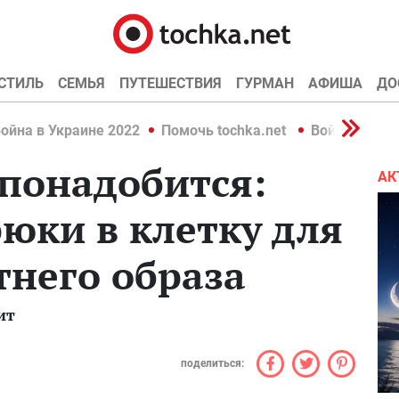
СТИЛЬ
СЕМЬЯ
ПУТЕШЕСТВИЯ
ГУРМАН
АФИША
ДО
ойна в Украине 2022
Помочь tochka.net
Война в Укр
 понадобится:
АК
юки в клетку для
тнего образа
ит
поделиться: