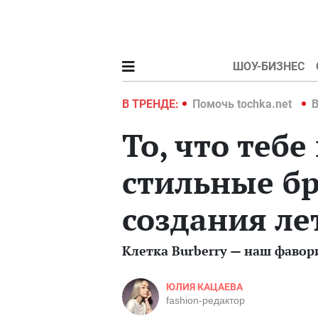
ШОУ-БИЗНЕС
hka.net
Война в Украине 2022
В ТРЕНДЕ:
Помочь tochka.net
В
То, что тебе
стильные бр
создания ле
Клетка Burberry — наш фавор
ЮЛИЯ КАЦАЕВА
fashion-редактор