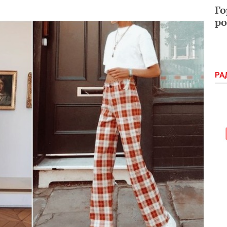
Го
ро
РА