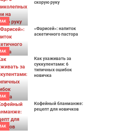
скорую руку
MAK
«Фарисей»: напиток
аскетичного пастора
MAK
Как ухаживать за
суккулентами: 6
типичных ошибок
новичка
MAK
Кофейный бланманже:
рецепт для новичков
MAK