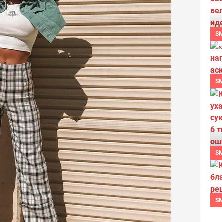
S
S
S
S