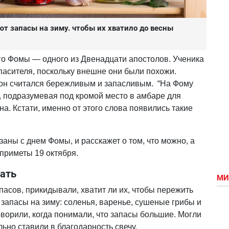
ют запасы на зиму. чтобы их хватило до весны
ого Фомы — одного из Двенадцати апостолов. Ученика
асителя, поскольку внешне они были похожи.
, он считался бережливым и запасливым. “На Фому
, подразумевая под кромой место в амбаре для
а. Кстати, именно от этого слова появились такие
заны с днем Фомы, и расскажет о том, что можно, а
 приметы 19 октября.
лать
МИ
пасов, прикидывали, хватит ли их, чтобы пережить
запасы на зиму: соленья, варенье, сушеные грибы и
 говорили, когда понимали, что запасы большие. Могли
ьно ставили в благодарность свечу.