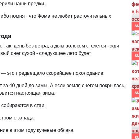
верили наши предки.
 ибо помнят, что Фома не любит расточительных
S
года
Так, день без ветра, а дым волоком стелется - жди
рвый снег сухой - следующее лето будет
S
 — это предвещало скорейшее похолодание.
т за 40 дней до зимы. А если земля снегом покрылась,
овится настоящая зима.
S
 собираются в стаи.
етром с запада.
ие в этом году кучевые облака.
S