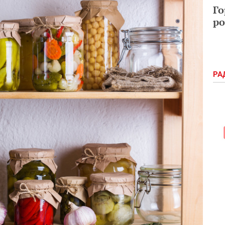
Го
ро
РА