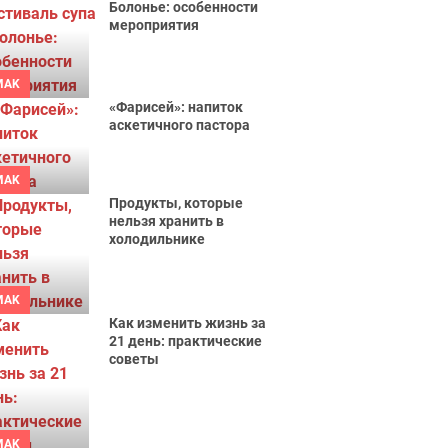
Болонье: особенности
мероприятия
MAK
«Фарисей»: напиток
аскетичного пастора
MAK
Продукты, которые
нельзя хранить в
холодильнике
MAK
Как изменить жизнь за
21 день: практические
советы
MAK