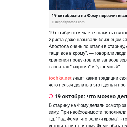
19 октября:на на Фому пересчитыва
© depositphotos.com
19 октября отмечается память свят
Христа даже называли близнецом Сп
Апостола очень почитали в старину
тащи все в крому”, — говорили люди
хранения продуктов или запасов зерн
слова как "закрома" и "укромный".
tochka.net
знает, какие традиции свя
чего нельзя делать в этот день и про
19 октября: что можно де
В старину на Фому делали осмотр за
зиму. При необходимости пополняли 
т.д. “Рад Фома, что велики крома”, -
устроить пир, святому Фоме обязател