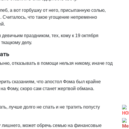
леб, а вот горбушку от него, присыпанную солью,
. Считалось, что такое угощение непременно
ей.
 девичьим праздником, тех, кому к 19 октября
 ткацкому делу.
лать
ыню, отказывать в помощи нельзя никому, иначе год
ерить сказаниям, что апостол Фома был крайне
т на Фому, скоро сам станет жертвой обмана.
ть, лучше долго не спать и не тратить попусту
НО
му лишнего, может обречь семью на финансовые