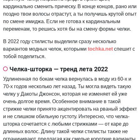
кардинально сменить прическу. В конце концов, рано или
поздно твои волосы отрастут, а ты получишь крутой опыт
по смене имиджа. Если не готова к кардинальным
переменам, то решись хотя бы на смену формы челки.
В 2022 году стилисты выделили сразу несколько
вариантов модных челок, которыми
tochka.net
спешит с
тобой поделиться.
Челка-шторка — тренд лета 2022
Удлиненная по бокам челка вернулась в моду из 60-х и
70-х годов несколько лет назад. Ты могла видеть такую
челку у Дакоты Джонсон, которая не изменяет ей уже
очень долгое время. Особенное внимание в такой
стрижке челки принято акцентировать на рваный эффект
и не слишком обильную густоту. Интересно, что челка-
шторка сочетается с любыми стрижками — от каре до
длинных волос. Длину такой челки стилисты также не
ограничивают, предлагая как смелые короткие варианты