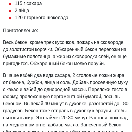
115 г сахара
2 яйца
120 г горького шоколада
Приготовление:
Весь бекон, кроме трех кусочков, пожарь на сковороде
до золотистой корочки. Обжаренный бекон переложи на
бумажные полотенца, а жир из сковородки слей, он еще
пригодится. Обжаренный бекон мелко поруби.
В чаше взбей два вида сахара, 2 столовые ложки жира
от бекона, бурбон, яйца и соль. Добавь просеянную муку
с какао и взбей до однородной массы. Переложи тесто в
форму, проложенную пергаментной бумагой, посыпь
беконом. Выпекай 40 минут в духовке, разогретой до 180
градусов. Бекон тоже отправь в духовку к брауни, чтобы
вытопить жир. Это займет 20-30 минут. Растопи шоколад
на медленном огне, добавь масло. Запеченный бекон
обмакни в шоколад, положи на бумажные полотенца и