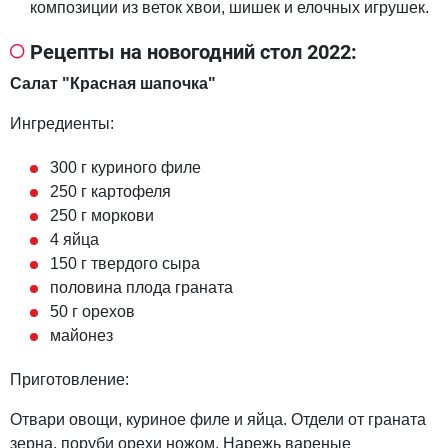
композиции из веток хвои, шишек и елочных игрушек.
Рецепты на новогодний стол 2022:
Салат "Красная шапочка"
Ингредиенты:
300 г куриного филе
250 г картофеля
250 г моркови
4 яйца
150 г твердого сыра
половина плода граната
50 г орехов
майонез
Приготовление:
Отвари овощи, куриное филе и яйца. Отдели от граната
зерна, поруби орехи ножом. Нарежь вареные