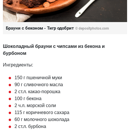
Брауни с беконом - Тигр одобрит
© depositphotos.com
Шоколадный брауни с чипсами из бекона и
бурбоном
Ингредиенты:
150 г пшеничной муки
90 г сливочного масла
2 ст.л. какао-порошка
100 г бекона
2 ч.л. морской соли
115 г коричневого сахара
60 г молочного шоколада
2 ст.л. бурбона