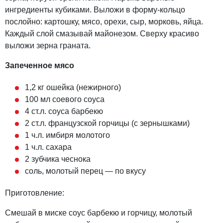
ингредиенты кубиками. Выложи в форму-кольцо
послойно: картошку, мясо, орехи, сыр, морковь, яйца.
Каждый слой смазывай майонезом. Сверху красиво
выложи зерна граната.
Запеченное мясо
1,2 кг ошейка (нежирного)
100 мл соевого соуса
4 ст.л. соуса барбекю
2 ст.л. французской горчицы (с зернышками)
1 ч.л. имбиря молотого
1 ч.л. сахара
2 зубчика чеснока
соль, молотый перец — по вкусу
Приготовление:
Смешай в миске соус барбекю и горчицу, молотый