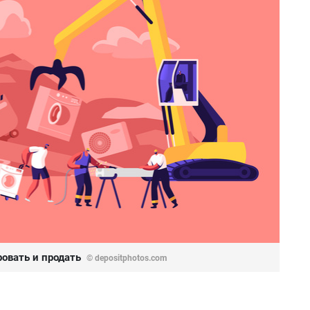
овать и продать
© depositphotos.com