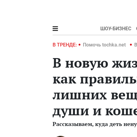
ШОУ-БИЗНЕС
hka.net
Война в Украине 2022
В ТРЕНДЕ:
Помочь tochka.net
В
В новую жиз
как правиль
лишних веще
души и кош
Рассказываем, куда деть нен