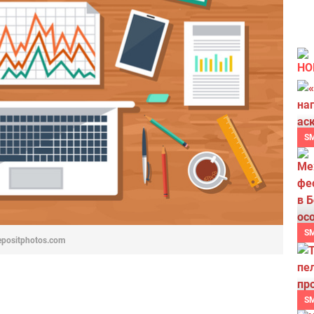
НО
S
S
epositphotos.com
S