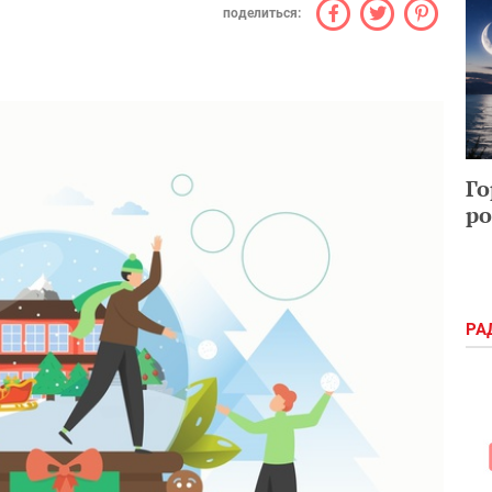
поделиться:
Го
ро
РА