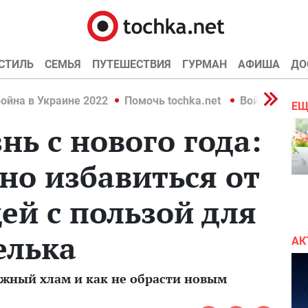
СТИЛЬ
СЕМЬЯ
ПУТЕШЕСТВИЯ
ГУРМАН
АФИША
ДО
ойна в Украине 2022
Помочь tochka.net
Война в Укр
ЕЩ
нь с нового года:
но избавиться от
й с пользой для
елька
АК
ужный хлам и как не обрасти новым