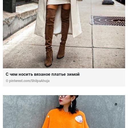
С чем носить вязаное платье зимой
© pinterest.com/ShilpaAhuja