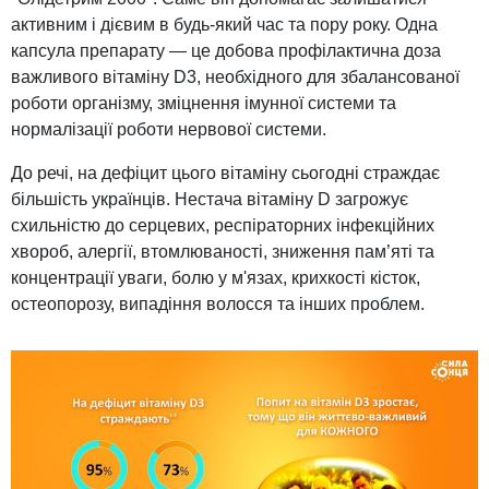
активним і дієвим в будь-який час та пору року. Одна
капсула препарату — це добова профілактична доза
важливого вітаміну D3, необхідного для збалансованої
роботи організму, зміцнення імунної системи та
нормалізації роботи нервової системи.
До речі, на дефіцит цього вітаміну сьогодні страждає
більшість українців. Нестача вітаміну D загрожує
схильністю до серцевих, респіраторних інфекційних
хвороб, алергії, втомлюваності, зниження пам’яті та
концентрації уваги, болю у м'язах, крихкості кісток,
остеопорозу, випадіння волосся та інших проблем.