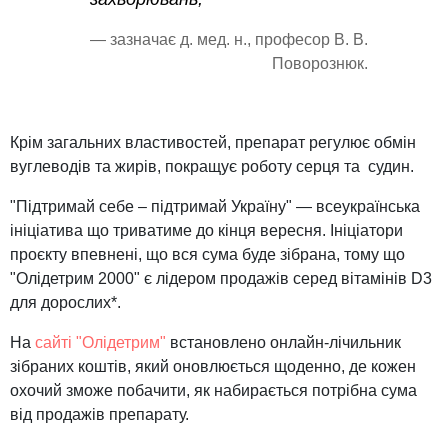
— зазначає д. мед. н., професор В. В.
Поворознюк.
Крім загальних властивостей, препарат регулює обмін
вуглеводів та жирів, покращує роботу серця та судин.
"Підтримай себе – підтримай Україну" — всеукраїнська
ініціатива що триватиме до кінця вересня. Ініціатори
проєкту впевнені, що вся сума буде зібрана, тому що
"Олідетрим 2000" є лідером продажів серед вітамінів D3
для дорослих*.
На
сайті "Олідетрим"
встановлено онлайн-лічильник
зібраних коштів, який оновлюється щоденно, де кожен
охочий зможе побачити, як набирається потрібна сума
від продажів препарату.