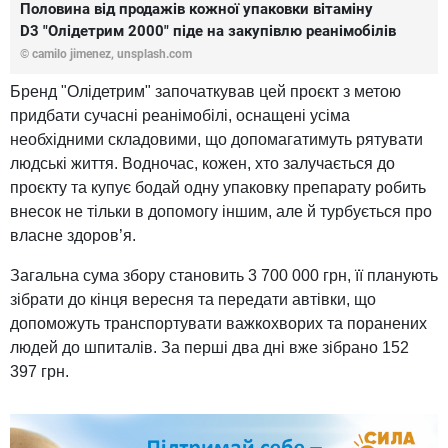
Половина від продажів кожної упаковки вітаміну
D3 "Олідетрим 2000" піде на закупівлю реанімобілів
© camilo jimenez, unsplash.com
Бренд "Олідетрим" започаткував цей проєкт з метою
придбати сучасні реанімобілі, оснащені усіма
необхідними складовими, що допомагатимуть рятувати
людські життя. Водночас, кожен, хто залучається до
проєкту та купує бодай одну упаковку препарату робить
внесок не тільки в допомогу іншим, але й турбується про
власне здоров’я.
Загальна сума збору становить 3 700 000 грн, її планують
зібрати до кінця вересня та передати автівки, що
допоможуть транспортувати важкохворих та поранених
людей до шпиталів. За перші два дні вже зібрано 152
397 грн.