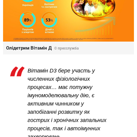
Олідетрим Вітамін Д
© пресслужба
Вітамін D3 бере участь у
численних фізіологічних
процесах… має потужну
імуномоделювальну дію, є
активним чинником у
запобіганні розвитку як
гострих і хронічних запальних
процесів, так і автоімунних
захворювань,