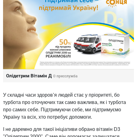
Олідетрим Вітамін Д
© пресслужба
У складні часи здоров’я людей стає у пріоритеті, бо
турбота про оточуючих так само важлива, як і турбота
про самих себе. Підтримуючи себе, ми підтримуємо
Україну та всіх, хто потребує допомоги.
І не даремно для такої ініціативи обрано вітамін D3
"Олідетрим 2000". Саме він допомагає залишатися