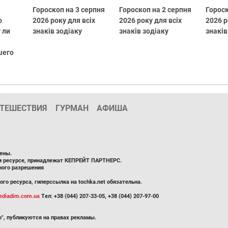
Гороскоп на 3 серпня
Гороскоп на 2 серпня
Гороск
о
2026 року для всіх
2026 року для всіх
2026 р
 ли
знаків зодіаку
знаків зодіаку
знаків
шего
ТЕШЕСТВИЯ
ГУРМАН
АФИША
ены.
ом ресурсе, принадлежат КЕПРЕЙТ ПАРТНЕРС.
ного разрешения
го ресурса, гиперссылка на tochka.net обязательна.
diadim.com.ua
Тел: +38 (044) 207-33-05, +38 (044) 207-97-00
", публикуются на правах рекламы.