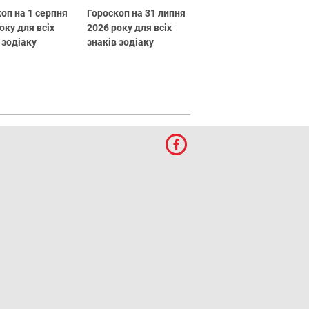
оп на 1 серпня
Гороскоп на 31 липня
оку для всіх
2026 року для всіх
 зодіаку
знаків зодіаку