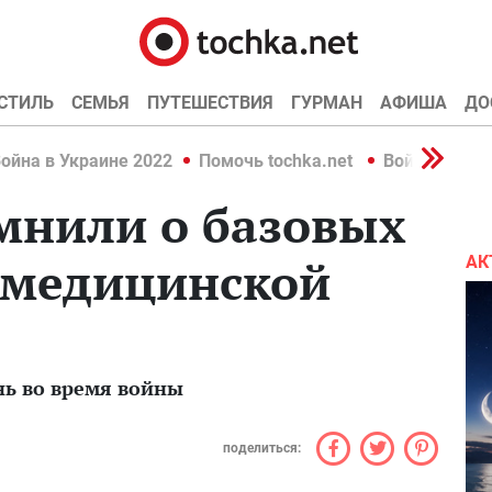
СТИЛЬ
СЕМЬЯ
ПУТЕШЕСТВИЯ
ГУРМАН
АФИША
ДО
ойна в Украине 2022
Помочь tochka.net
Война в Укр
мнили о базовых
омедицинской
АК
нь во время войны
поделиться: