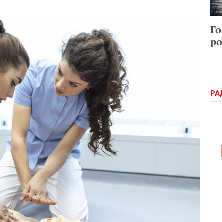
Го
ро
РА