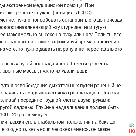
ды экстренной медицинской помощи. При
гие экстренные службы (полиция, ДСНС).
чение, нужно попробовать остановить его до приезда
кровоостанавливающий жгут/турникет или тугую
 ее максимально высоко на руку или ногу. Если ты все
ние остановится. Также зафиксируй время наложения
из чего, то нужно давить на рану и не переставать это
ельных путей пострадавшего. Если во рту есть
 рвотные массы, нужно их удалить для
гута и освобождения дыхательных путей раненый не
но начинать сердечно-легочную реанимацию. Положи
вливай посредине грудной клетки двумя руками:
другой ладонью. Глубина надавливания должна быть
100-120 раз в минуту.
ия, держи его в стабильном положении на боку до
его одного, ведь если человек очнется, он может
НО