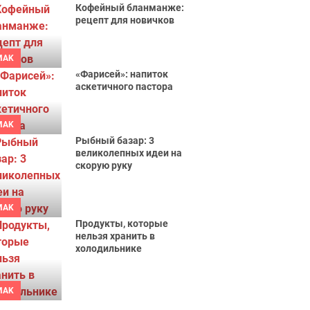
Кофейный бланманже:
рецепт для новичков
MAK
«Фарисей»: напиток
аскетичного пастора
MAK
Рыбный базар: 3
великолепных идеи на
скорую руку
MAK
Продукты, которые
нельзя хранить в
холодильнике
MAK