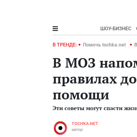
ШОУ-БИЗНЕС
hka.net
Война в Украине 2022
В ТРЕНДЕ:
Помочь tochka.net
В
В МОЗ напо
правилах д
помощи
Эти советы могут спасти жиз
TOCHKA.NET
автор