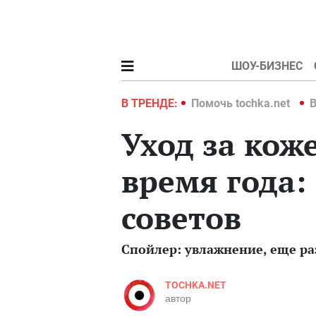
ШОУ-БИЗНЕС
hka.net
Война в Украине 2022
В ТРЕНДЕ:
Помочь tochka.net
В
Уход за кож
время года:
советов
Спойлер: увлажнение, еще р
TOCHKA.NET
автор