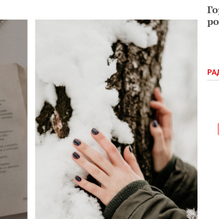
Го
ро
РА