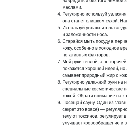
навредить и без того нежной 
маслами.
Регулярно используй увлажняю
она станет слишком сухой. Нан
Используй увлажнитель воздух
и заложенности носа.
Старайся мыть посуду в перч
кожу, особенно в холодное вр
негативных факторов.
Мой руки теплой, а не горяче
покажется хорошей идеей, но 
смывает природный жир с кож
Регулярно увлажняй руки на н
специальные косметические п
кожей. Обрати внимание на к
Посещай сауну. Один из главн
секрет это вовсе) — регулярн
телу от токсинов, регулирует
улучшает кровообращение и в