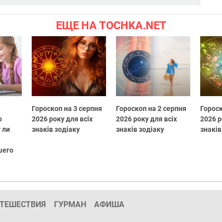
ЕЩЕ НА TOCHKA.NET
Гороскоп на 3 серпня
Гороскоп на 2 серпня
Гороск
о
2026 року для всіх
2026 року для всіх
2026 р
 ли
знаків зодіаку
знаків зодіаку
знаків
шего
ТЕШЕСТВИЯ
ГУРМАН
АФИША