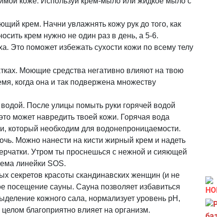
зимой коже. Используй крем-мыло или жидкое мыло с
щий крем. Начни увлажнять кожу рук до того, как
осить крем нужно не один раз в день, а 5-6.
а. Это поможет избежать сухости кожи по всему телу
атках. Моющие средства негативно влияют на твою
емя, когда она и так подвержена множеству
й водой. После улицы помыть руки горячей водой
это может навредить твоей кожи. Горячая вода
и, который необходим для водонепроницаемости.
очь. Можно нанести на кисти жирный крем и надеть
ерчатки. Утром ты проснешься с нежной и сияющей
рема линейки SOS.
ых секретов красоты скандинавских женщин (и не
ое посещение сауны. Сауна позволяет избавиться
НО
 выделение кожного сала, нормализует уровень pH,
 целом благоприятно влияет на организм.