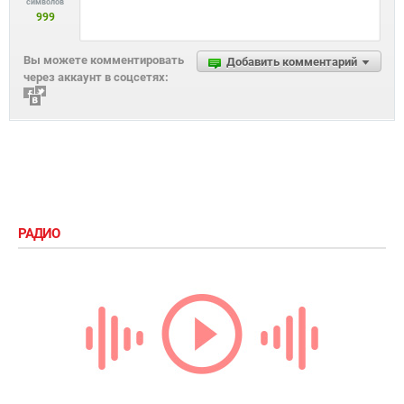
Деруны по-украински
24 мая 2022, 12:30
Салат с молодым картофелем и спаржей: