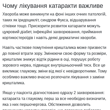
Чому лікування катаракти важливе
Хвороба може виникнути на фоні інших очних патологій,
таких як іридоцикліт, синдром Фукса, відшарування
сітківки тощо. Прискорити розвиток катаракти можуть
цукровий діабет, інфекційні захворювання, приймання
кортикостероїдів і навіть деякі дерматичні хвороби.
Навіть часткове помутніння кришталика може призвести
до повної втрати зору. Змінюючи свою форму та розміри,
кришталик знижує відтік рідини в оці, порушує роботу
зорового нерва, підвищує внутрішньоочний тиск. Все це
викликає глаукому, зміни від якої є невідворотними. Тому
особливо важливо вчасно розпочати лікування з заміни
кришталика.
Якщо у пацієнта діагностовано одразу 2 захворювання:
катаракта та глаукому, перш за все необхідно визначити,
яка з них першочергова. Обстеження дозволить