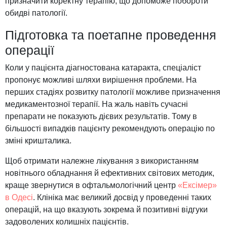
призначити коректну терапію, що допоможе побороти
обидві патології.
Підготовка та поетапне проведення
операції
Коли у пацієнта діагностована катаракта, спеціаліст
пропонує можливі шляхи вирішення проблеми. На
перших стадіях розвитку патології можливе призначення
медикаментозної терапії. На жаль навіть сучасні
препарати не показують дієвих результатів. Тому в
більшості випадків пацієнту рекомендують операцію по
зміні кришталика.
Щоб отримати належне лікування з використанням
новітнього обладнання й ефективних світових методик,
краще звернутися в офтальмологічний центр
«Ексімер»
в Одесі
.
Клініка має великий досвід у проведенні таких
операцій, на що вказують зокрема й позитивні відгуки
задоволених колишніх пацієнтів.