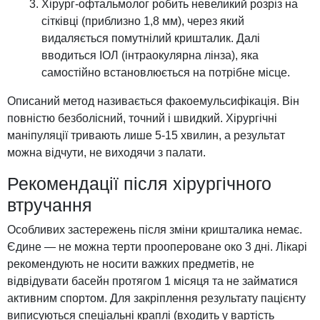
Хірург-офтальмолог робить невеликий розріз на
сітківці (приблизно 1,8 мм), через який
видаляється помутнілий кришталик. Далі
вводиться ІОЛ (інтраокулярна лінза), яка
самостійно встановлюється на потрібне місце.
Описаний метод називається факоемульсифікація. Він
повністю безболісний, точний і швидкий. Хірургічні
маніпуляції тривають лише 5-15 хвилин, а результат
можна відчути, не виходячи з палати.
Рекомендації після хірургічного
втручання
Особливих застережень після зміни кришталика немає.
Єдине — не можна терти проопероване око 3 дні. Лікарі
рекомендують не носити важких предметів, не
відвідувати басейн протягом 1 місяця та не займатися
активним спортом. Для закріплення результату пацієнту
виписуються спеціальні краплі (входить у вартість