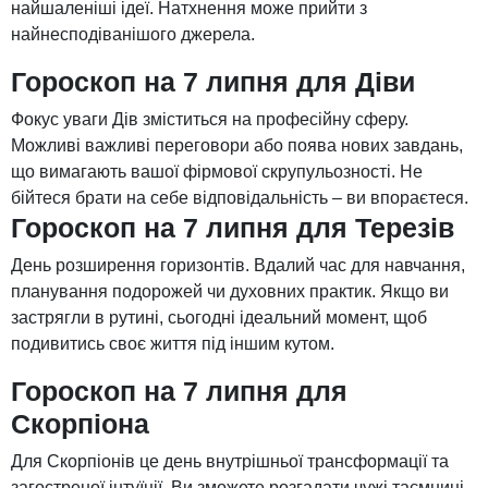
найшаленіші ідеї. Натхнення може прийти з
найнесподіванішого джерела.
Гороскоп на 7 липня для Діви
Фокус уваги Дів зміститься на професійну сферу.
Можливі важливі переговори або поява нових завдань,
що вимагають вашої фірмової скрупульозності. Не
бійтеся брати на себе відповідальність – ви впораєтеся.
Гороскоп на 7 липня для Терезів
День розширення горизонтів. Вдалий час для навчання,
планування подорожей чи духовних практик. Якщо ви
застрягли в рутині, сьогодні ідеальний момент, щоб
подивитись своє життя під іншим кутом.
Гороскоп на 7 липня для
Скорпіона
Для Скорпіонів це день внутрішньої трансформації та
загостреної інтуїції. Ви зможете розгадати чужі таємниці