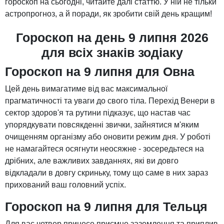
гороскоп на сьогодні, читайте далі статтю. У ній не тільки
астропрогноз, а й поради, як зробити свій день кращим!
Гороскоп на день 9 липня 2026
для всіх знаків зодіаку
Гороскоп на 9 липня для Овна
Цей день вимагатиме від вас максимальної
прагматичності та уваги до свого тіла. Перехід Венери в
сектор здоров'я та рутини підказує, що настав час
упорядкувати повсякденні звички, зайнятися м'яким
очищенням організму або оновити режим дня. У роботі
не намагайтеся осягнути неосяжне - зосередьтеся на
дрібних, але важливих завданнях, які ви довго
відкладали в довгу скриньку, тому що саме в них зараз
прихований ваш головний успіх.
Гороскоп на 9 липня для Тельця
Для вас четвер принесе приємне заземлення та приплив