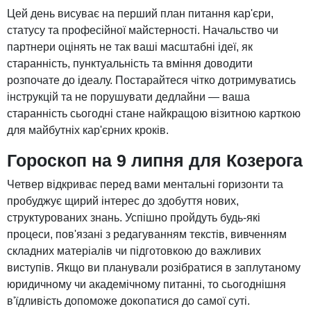
Цей день висуває на перший план питання кар'єри,
статусу та професійної майстерності. Начальство чи
партнери оцінять не так ваші масштабні ідеї, як
старанність, пунктуальність та вміння доводити
розпочате до ідеалу. Постарайтеся чітко дотримуватись
інструкцій та не порушувати дедлайни — ваша
старанність сьогодні стане найкращою візитною карткою
для майбутніх кар'єрних кроків.
Гороскоп на 9 липня для Козерога
Четвер відкриває перед вами ментальні горизонти та
пробуджує щирий інтерес до здобуття нових,
структурованих знань. Успішно пройдуть будь-які
процеси, пов'язані з редагуванням текстів, вивченням
складних матеріалів чи підготовкою до важливих
виступів. Якщо ви планували розібратися в заплутаному
юридичному чи академічному питанні, то сьогоднішня
в'їдливість допоможе докопатися до самої суті.