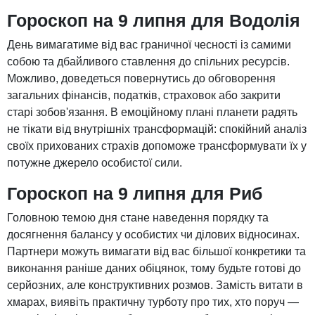
Гороскоп на 9 липня для Водолія
День вимагатиме від вас граничної чесності із самими
собою та дбайливого ставлення до спільних ресурсів.
Можливо, доведеться повернутись до обговорення
загальних фінансів, податків, страховок або закрити
старі зобов'язання. В емоційному плані планети радять
не тікати від внутрішніх трансформацій: спокійний аналіз
своїх прихованих страхів допоможе трансформувати їх у
потужне джерело особистої сили.
Гороскоп на 9 липня для Риб
Головною темою дня стане наведення порядку та
досягнення балансу у особистих чи ділових відносинах.
Партнери можуть вимагати від вас більшої конкретики та
виконання раніше даних обіцянок, тому будьте готові до
серйозних, але конструктивних розмов. Замість витати в
хмарах, виявіть практичну турботу про тих, хто поруч —