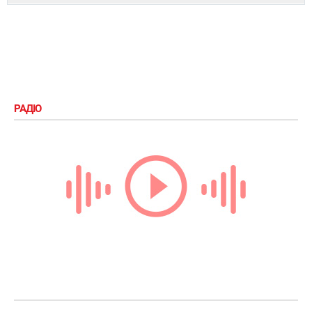
РАДІО