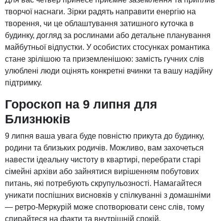
творчої наснаги. Зірки радять направити енергію на
творення, чи це облаштування затишного куточка в
будинку, догляд за рослинами або детальне планування
майбутньої відпустки. У особистих стосунках романтика
стане зрілішою та приземленішою: замість гучних слів
улюблені люди оцінять конкретні вчинки та вашу надійну
підтримку.
Гороскоп на 9 липня для
Близнюків
9 липня ваша увага буде повністю прикута до будинку,
родини та близьких родичів. Можливо, вам захочеться
навести ідеальну чистоту в квартирі, перебрати старі
сімейні архіви або зайнятися вирішенням побутових
питань, які потребують скрупульозності. Намагайтеся
уникати поспішних висновків у спілкуванні з домашніми
— ретро-Меркурій може спотворювати сенс слів, тому
спирайтеся на факти та внутрішній спокій.