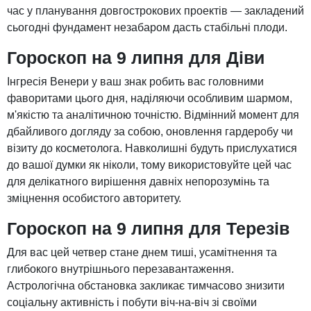
час у планування довгострокових проектів — закладений
сьогодні фундамент незабаром дасть стабільні плоди.
Гороскоп на 9 липня для Діви
Інгресія Венери у ваш знак робить вас головними
фаворитами цього дня, наділяючи особливим шармом,
м'якістю та аналітичною точністю. Відмінний момент для
дбайливого догляду за собою, оновлення гардеробу чи
візиту до косметолога. Навколишні будуть прислухатися
до вашої думки як ніколи, тому використовуйте цей час
для делікатного вирішення давніх непорозумінь та
зміцнення особистого авторитету.
Гороскоп на 9 липня для Терезів
Для вас цей четвер стане днем ​​тиші, усамітнення та
глибокого внутрішнього перезавантаження.
Астрологічна обстановка закликає тимчасово знизити
соціальну активність і побути віч-на-віч зі своїми