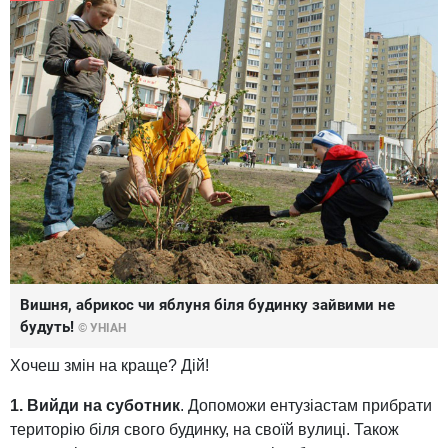
Вишня, абрикос чи яблуня біля будинку зайвими не
будуть!
© УНІАН
Хочеш змін на краще? Дій!
1. Вийди на суботник
. Допоможи ентузіастам прибрати
територію біля свого будинку, на своїй вулиці. Також