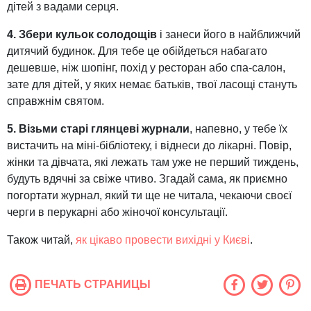
дітей з вадами серця.
4. Збери кульок солодощів
і занеси його в найближчий
дитячий будинок. Для тебе це обійдеться набагато
дешевше, ніж шопінг, похід у ресторан або спа-салон,
зате для дітей, у яких немає батьків, твої ласощі стануть
справжнім святом.
5. Візьми старі глянцеві журнали
, напевно, у тебе їх
вистачить на міні-бібліотеку, і віднеси до лікарні. Повір,
жінки та дівчата, які лежать там уже не перший тиждень,
будуть вдячні за свіже чтиво. Згадай сама, як приємно
погортати журнал, який ти ще не читала, чекаючи своєї
черги в перукарні або жіночої консультації.
Також читай,
як цікаво провести вихідні у Києві
.
ПЕЧАТЬ СТРАНИЦЫ