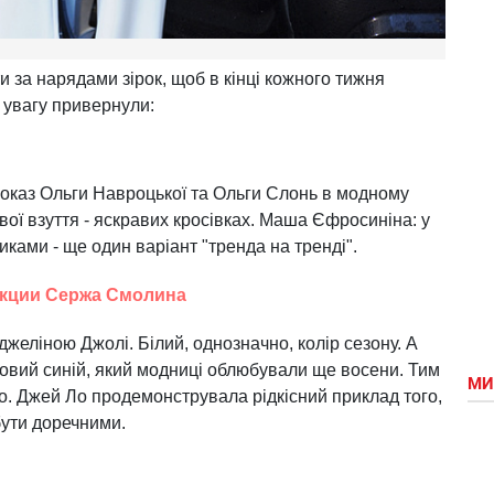
 за нарядами зірок, щоб в кінці кожного тижня
 увагу привернули:
оказ Ольги Навроцької та Ольги Слонь в модному
вої взуття - яскравих кросівках. Маша Єфросиніна: у
иками - ще один варіант "тренда на тренді".
кции Сержа Смолина
Анджеліною Джолі. Білий, однозначно, колір сезону. А
овий синій, який модниці облюбували ще восени. Тим
МИ
. Джей Ло продемонструвала рідкісний приклад того,
бути доречними.