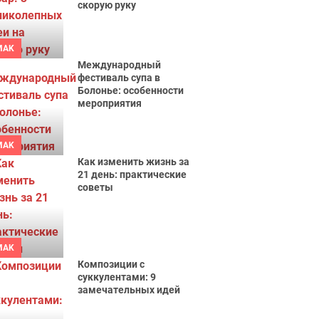
скорую руку
MAK
Международный
фестиваль супа в
Болонье: особенности
мероприятия
MAK
Как изменить жизнь за
21 день: практические
советы
MAK
Композиции с
суккулентами: 9
замечательных идей