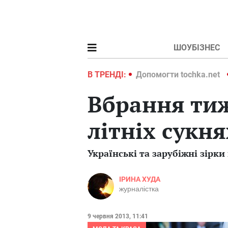
ШОУБІЗНЕС
ochka.net
Війна в Україні 2022
В ТРЕНДІ:
Допомогти tochka.net
Вбрання тиж
літніх сукня
Українські та зарубіжні зірки
ІРИНА ХУДА
журналістка
9 червня 2013, 11:41