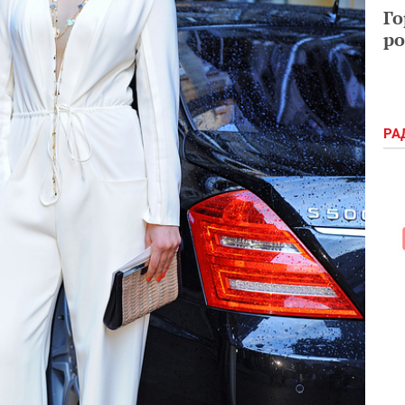
Го
ро
РА