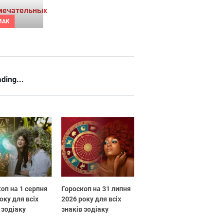
MAK
ding...
оп на 1 серпня
Гороскоп на 31 липня
оку для всіх
2026 року для всіх
 зодіаку
знаків зодіаку