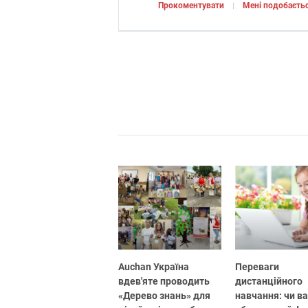
Прокоментувати
Мені подобаєть
Auchan Україна
Переваги
вдев'яте проводить
дистанційного
«Дерево знань» для
навчання: чи в