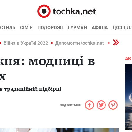
СТИЛЬ
СІМ’Я
ПОДОРОЖІ
ГУРМАН
АФІША
ДОЗВІЛ
Війна в Україні 2022
Допомогти tochka.net
Війна в У
ня: модниці в
АК
х
 в традиційній підбірці
поделиться: