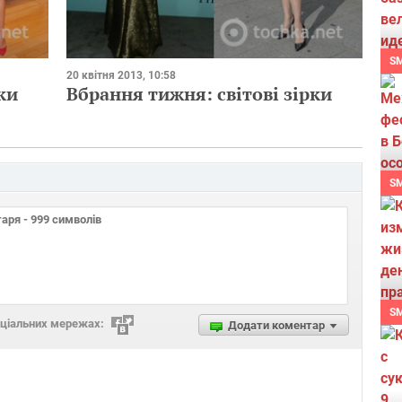
S
20 квітня 2013, 10:58
ки
Вбрання тижня: світові зірки
S
S
оціальних мережах:
Додати коментар