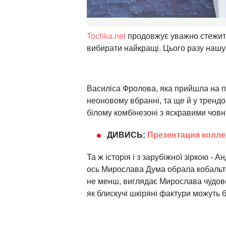
Tochka.net
продовжує уважно стежити
вибирати найкращі. Цього разу нашу
Василіса Фролова, яка прийшла на п
неоновому вбранні, та ще й у трендо
білому комбінезоні з яскравими човн
ДИВИСЬ:
Презентация колле
Та ж історія і з зарубіжної зіркою - 
ось Мирослава Дума обрала кобальт
не менш, виглядає Мирослава чудово
як блискучі шкіряні фактури можуть 