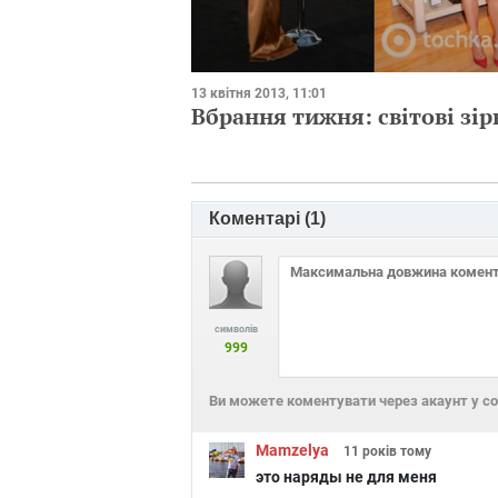
13 квітня 2013, 11:01
Вбрання тижня: світові зір
Коментарі (
1
)
символів
999
Ви можете коментувати через акаунт у с
Mamzelya
11 років
тому
это наряды не для меня