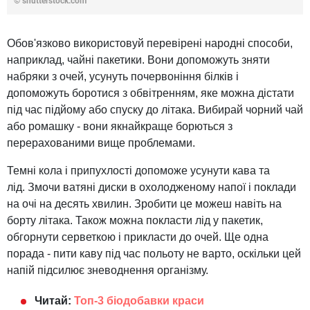
© shutterstock.com
Обов'язково використовуй перевірені народні способи,
наприклад, чайні пакетики. Вони допоможуть зняти
набряки з очей, усунуть почервоніння білків і
допоможуть боротися з обвітренням, яке можна дістати
під час підйому або спуску до літака. Вибирай чорний чай
або ромашку - вони якнайкраще борються з
перерахованими вище проблемами.
Темні кола і припухлості допоможе усунути кава та
лід. Змочи ватяні диски в охолодженому напої і поклади
на очі на десять хвилин. Зробити це можеш навіть на
борту літака. Також можна покласти лід у пакетик,
обгорнути серветкою і прикласти до очей. Ще одна
порада - пити каву під час польоту не варто, оскільки цей
напій підсилює зневоднення організму.
Читай:
Топ-3 біодобавки краси