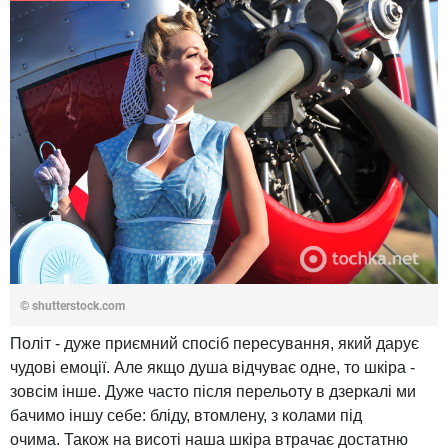
© shutterstock.com
Політ - дуже приємний спосіб пересування, який дарує
чудові емоції. Але якщо душа відчуває одне, то шкіра -
зовсім інше. Дуже часто після перельоту в дзеркалі ми
бачимо іншу себе: бліду, втомлену, з колами під
очима. Також на висоті наша шкіра втрачає достатню