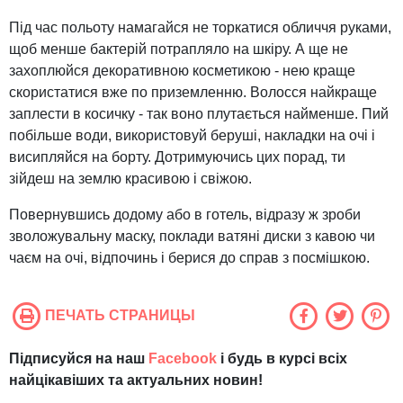
Під час польоту намагайся не торкатися обличчя руками,
щоб менше бактерій потрапляло на шкіру. А ще не
захоплюйся декоративною косметикою - нею краще
скористатися вже по приземленню. Волосся найкраще
заплести в косичку - так воно плутається найменше. Пий
побільше води, використовуй беруші, накладки на очі і
висипляйся на борту. Дотримуючись цих порад, ти
зійдеш на землю красивою і свіжою.
Повернувшись додому або в готель, відразу ж зроби
зволожувальну маску, поклади ватяні диски з кавою чи
чаєм на очі, відпочинь і берися до справ з посмішкою.
ПЕЧАТЬ СТРАНИЦЫ
Підписуйся на наш
Facebook
і будь в курсі всіх
найцікавіших та актуальних новин!