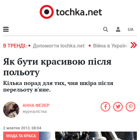
UA
країні 2022
В ТРЕНДІ:
Допомогти tochka.net
Війна в Україні 202
Як бути красивою після
польоту
Кілька порад для тих, чия шкіра після
перельоту в'яне.
АННА ФЕЗЕР
журналістка
2 жовтня 2013, 08:04
МОДА ТА КРАСА