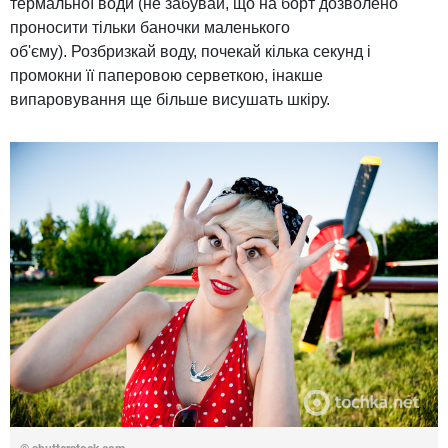
термальної води (не забувай, що на борт дозволено
проносити тільки баночки маленького
об'єму). Розбризкай воду, почекай кілька секунд і
промокни її паперовою серветкою, інакше
випаровування ще більше висушать шкіру.