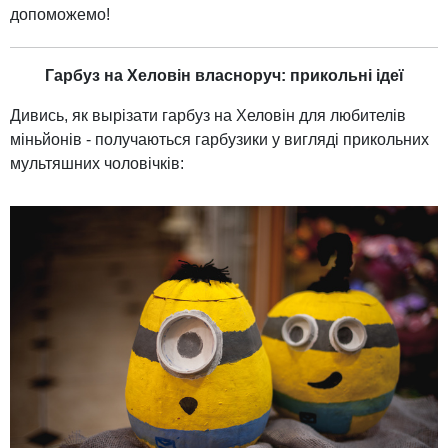
допоможемо!
Гарбуз на Хеловін власноруч: прикольні ідеї
Дивись, як вырізати гарбуз на Хеловін для любителів
міньйонів - получаються гарбузики у вигляді прикольних
мультяшних чоловічків: