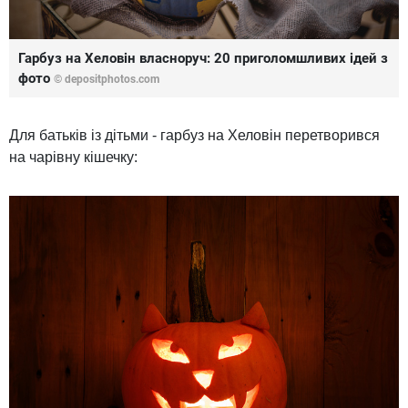
Гарбуз на Хеловін власноруч: 20 приголомшливих ідей з
фото
© depositphotos.com
Для батьків із дітьми - гарбуз на Хеловін перетворився
на чарівну кішечку: