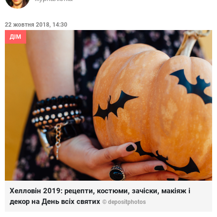
22 жовтня 2018, 14:30
ДІМ
Хелловін 2019: рецепти, костюми, зачіски, макіяж і
декор на День всіх святих
© depositphotos