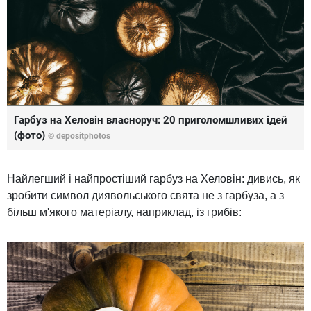
Гарбуз на Хеловін власноруч: 20 приголомшливих ідей
(фото)
© depositphotos
Найлегший і найпростіший гарбуз на Хеловін: дивись, як
зробити символ диявольського свята не з гарбуза, а з
більш м'якого матеріалу, наприклад, із грибів: