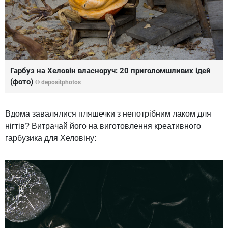
Гарбуз на Хеловін власноруч: 20 приголомшливих ідей
(фото)
© depositphotos
Вдома завалялися пляшечки з непотрібним лаком для
нігтів? Витрачай його на виготовлення креативного
гарбузика для Хеловіну: