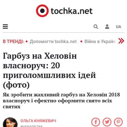
UA
країні 2022
В ТРЕНДІ:
Допомогти tochka.net
Війна в Україні 202
Гарбуз на Хеловін
власноруч: 20
приголомшливих ідей
(фото)
Як зробити жахливий гарбуз на Хеловін 2018
власноруч і ефектно оформити свято всіх
святих
ОЛЬГА КНЯЖЕВИЧ
журналістка