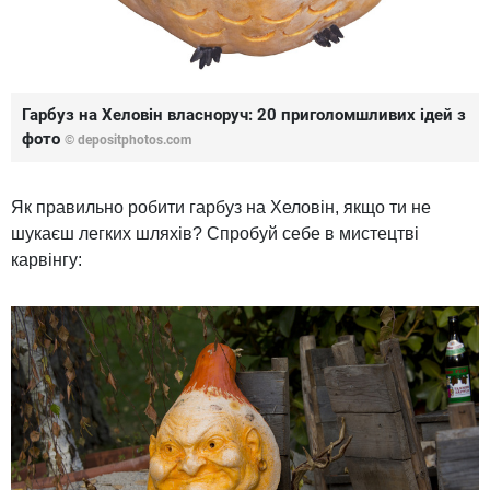
Гарбуз на Хеловін власноруч: 20 приголомшливих ідей з
фото
© depositphotos.com
Як правильно робити гарбуз на Хеловін, якщо ти не
шукаєш легких шляхів? Спробуй себе в мистецтві
карвінгу: