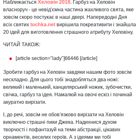
Наближається
Хеловін 2018
. Гарбуз на Хеловін
власноруч - це невід'ємна частина жахливого свята, яке
зовсім скоро постукає в наші двері. Напередодні Дня
всіх святих
tochka.net
вирішила покреативити і знайшла
20 ідей для виготовлення страшного атрибуту Хеловіну.
ЧИТАЙ ТАКОЖ:
[article section="lady"]66446 [/article]
Зробити гарбуз на Хеловін завдяки нашим фото зовсім
нескладно. Для цього тобі знадобляться два ножі:
великий і маленький, канцелярський ножик, зубочистки,
свічка, гарбуз та ідея. Намалюй на овочі ескіз і починай
акуратно вирізати.
І, до речі, зовсім не обов'язково вирізати на Хеловін
виключно страшні пики Джека. Надихнися духом
творчості і пофантазуй на теми абстракціі, цікавих
орнаментів, веселих героїв. А з ідеями ми тобі