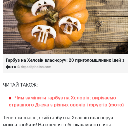
Гарбуз на Хеловін власноруч: 20 приголомшливих ідей з
фото
© depositphotos.com
ЧИТАЙ ТАКОЖ:
Чим замінити гарбуз на Хеловін: вирізаємо
страшного Джека з різних овочів і фруктів (фото)
Тепер ти знаєш, який гарбуз на Хеловін власноруч
можна зробити! Натхнення тобі і жахливого свята!