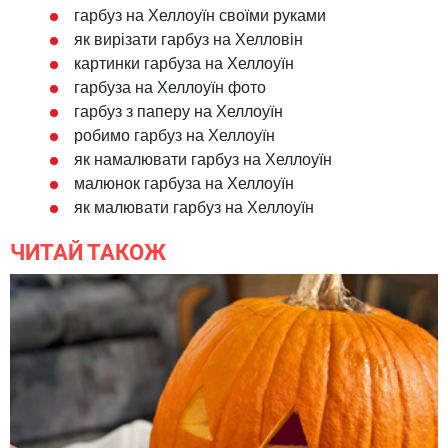
гарбуз на Хеллоуїн своїми руками
як вирізати гарбуз на Хелловін
картинки гарбуза на Хеллоуїн
гарбуза на Хеллоуїн фото
гарбуз з паперу на Хеллоуїн
робимо гарбуз на Хеллоуїн
як намалювати гарбуз на Хеллоуїн
малюнок гарбуза на Хеллоуїн
як малювати гарбуз на Хеллоуїн
ЧИТАЙ ТАКОЖ